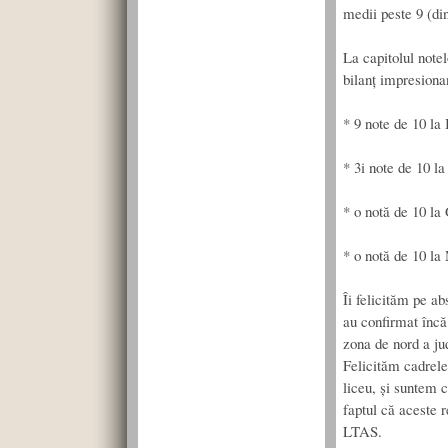
medii peste 9 (di
La capitolul note
bilanț impresiona
* 9 note de 10 la 
* 3i note de 10 l
* o notă de 10 la
* o notă de 10 l
Îi felicităm pe ab
au confirmat încă 
zona de nord a ju
Felicităm cadrele 
liceu, și suntem c
faptul că aceste r
LTAS.