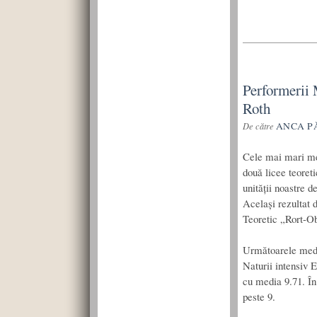
Performerii 
Roth
ANCA P
De către
Cele mai mari med
două licee teoreti
unității noastre 
Același rezultat 
Teoretic „Rort-Ob
Următoarele medii
Naturii intensiv 
cu media 9.71. În
peste 9.