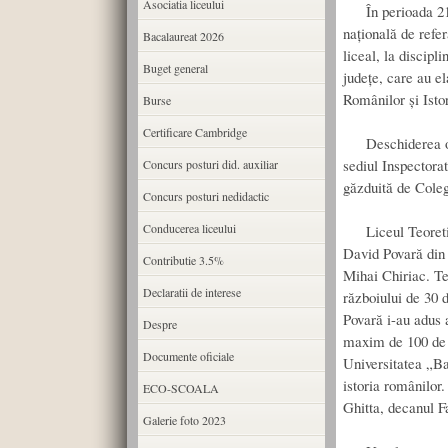
Asociatia liceului
În perioada 21-2
națională de refer
Bacalaureat 2026
liceal, la discipl
Buget general
județe, care au el
Românilor și Isto
Burse
Certificare Cambridge
Deschiderea ofici
sediul Inspectorat
Concurs posturi did. auxiliar
găzduită de Cole
Concurs posturi nedidactic
Conducerea liceului
Liceul Teoretic „
David Povară din 
Contributie 3.5%
Mihai Chiriac. Te
Declaratii de interese
războiului de 30 d
Povară i-au adus 
Despre
maxim de 100 de p
Documente oficiale
Universitatea „B
istoria românilor
ECO-SCOALA
Ghitta, decanul Fa
Galerie foto 2023