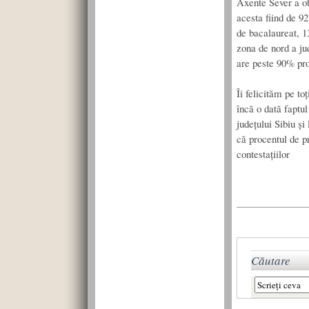
Axente Sever a ob
acesta fiind de 9
de bacalaureat, 1
zona de nord a jud
are peste 90% pro
Îi felicităm pe to
încă o dată faptul
județului Sibiu ș
că procentul de pr
contestațiilor
Căutare