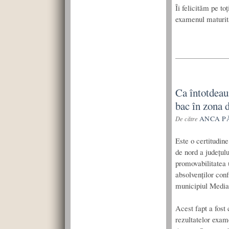
Îi felicităm pe to
examenul maturită
Ca întotdeau
bac în zona d
ANCA P
De către
Este o certitudin
de nord a județul
promovabilitatea 
absolvenților conf
municipiul Media
Acest fapt a fost 
rezultatelor exam