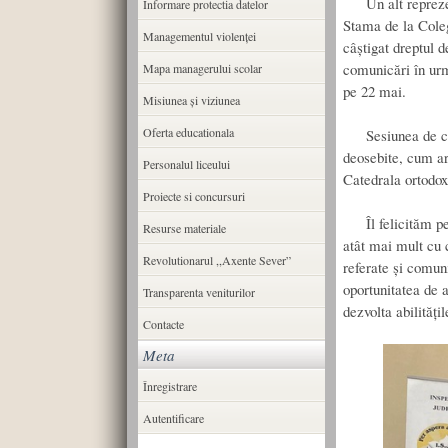
Un alt reprezent
Informare protectia datelor
Stama de la Coleg
Managementul violenței
câștigat dreptul d
comunicări în urm
Mapa managerului scolar
pe 22 mai.
Misiunea şi viziunea
Oferta educationala
Sesiunea de comu
deosebite, cum ar
Personalul liceului
Catedrala ortodo
Proiecte si concursuri
Îl felicităm pe 
Resurse materiale
atât mai mult cu c
Revolutionarul ,,Axente Sever”
referate și comuni
oportunitatea de a
Transparenta veniturilor
dezvolta abilități
Contacte
Meta
Înregistrare
Autentificare