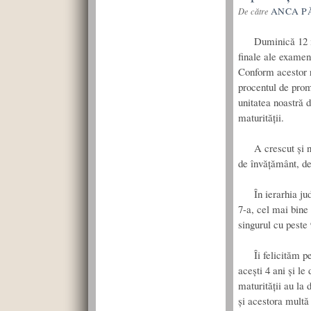
ANCA P
De către
Duminică 12 iulie
finale ale examenu
Conform acestor r
procentul de prom
unitatea noastră 
maturității.
A crescut și numă
de învățământ, de
În ierarhia jude
7-a, cel mai bine 
singurul cu peste
Îi felicităm pe a
acești 4 ani și l
maturității au la 
și acestora multă