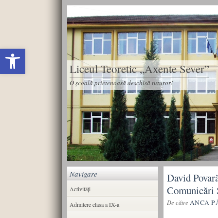
Deschide bara de unelte
Liceul Teoretic „Axente Sever”
O școală prietenoasă deschisă tuturor!
Navigare
David Povară
Comunicări Ș
Activități
ANCA P
De către
Admitere clasa a IX-a