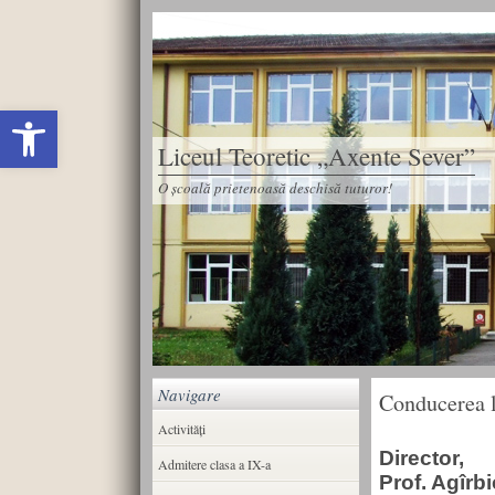
Deschide bara de unelte
Liceul Teoretic „Axente Sever”
O școală prietenoasă deschisă tuturor!
Navigare
Conducerea l
Activități
Director,
Admitere clasa a IX-a
Prof. Agîrb