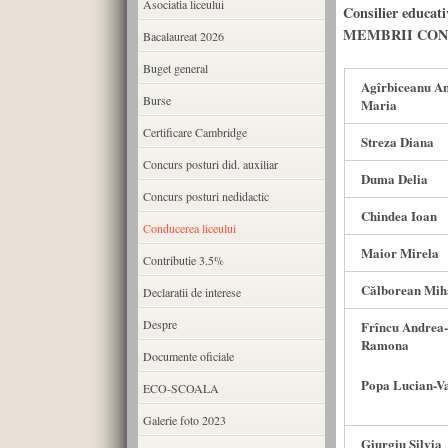
Asociatia liceului
Consilier educat
MEMBRII CONS
Bacalaureat 2026
Buget general
Agîrbiceanu A
Burse
Maria
Certificare Cambridge
Streza Diana
Concurs posturi did. auxiliar
Duma Delia
Concurs posturi nedidactic
Chindea Ioan
Conducerea liceului
Maior Mirela
Contributie 3.5%
Călborean Mih
Declaratii de interese
Despre
Frîncu Andrea-
Ramona
Documente oficiale
Popa Lucian-Va
ECO-SCOALA
Galerie foto 2023
Giurgiu Silvia