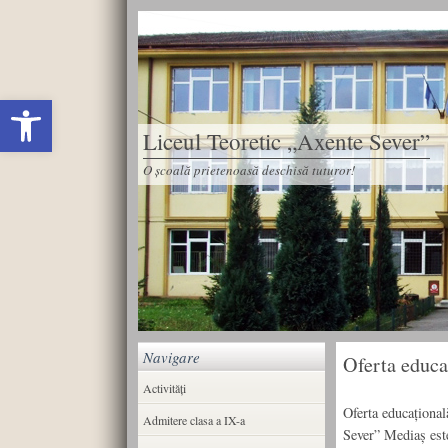
Deschide bara de unelte
Liceul Teoretic „Axente Sever”
O școală prietenoasă deschisă tuturor!
Navigare
Oferta educa
Activități
Oferta educațional
Admitere clasa a IX-a
Sever” Mediaș est