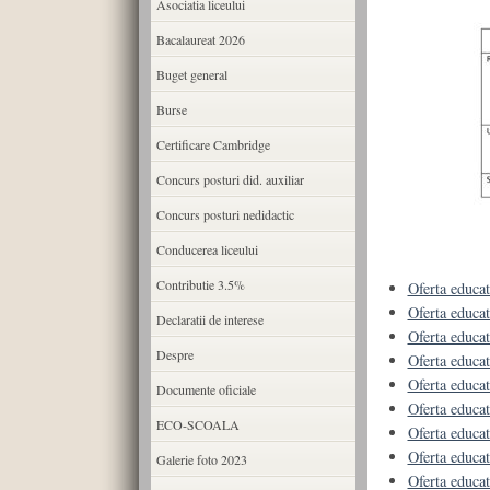
Asociatia liceului
Bacalaureat 2026
Buget general
Burse
Certificare Cambridge
Concurs posturi did. auxiliar
Concurs posturi nedidactic
Conducerea liceului
Contributie 3.5%
Oferta educa
Oferta educa
Declaratii de interese
Oferta educa
Despre
Oferta educa
Oferta educa
Documente oficiale
Oferta educa
ECO-SCOALA
Oferta educa
Oferta educa
Galerie foto 2023
Oferta educa