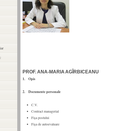
iar
c
PROF. ANA-MARIA AGÎRBICEANU
1. Opis
2. Documente personale
C.V.
Contract managerial
Fişa postului
Fişa de autoevaluare