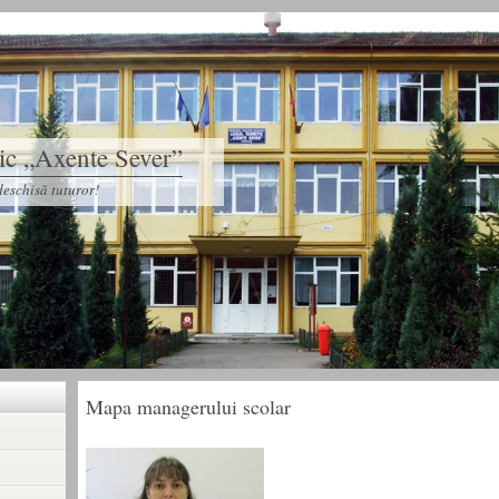
tic „Axente Sever”
eschisă tuturor!
Mapa managerului scolar