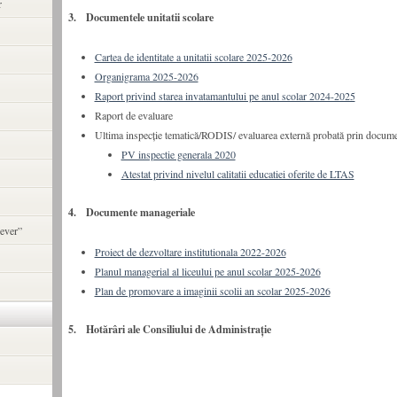
r
3. Documentele unitatii scolare
Cartea de identitate a unitatii scolare 2025-2026
Organigrama 2025-2026
Raport privind starea invatamantului pe anul scolar 2024-2025
Raport de evaluare
Ultima inspecţie tematică/RODIS/ evaluarea externă probată prin docum
PV inspectie generala 2020
Atestat privind nivelul calitatii educatiei oferite de LTAS
4. Documente manageriale
ever”
Proiect de dezvoltare institutionala 2022-2026
Planul managerial al liceului pe anul scolar 2025-2026
Plan de promovare a imaginii scolii an scolar 2025-2026
5. Hotărâri ale Consiliului de Administrație