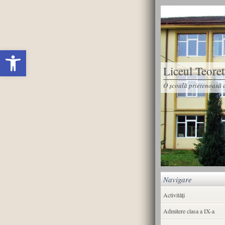
Deschide bara de unelte
Liceul Teore
O școală prietenoasă d
Navigare
Activități
Admitere clasa a IX-a