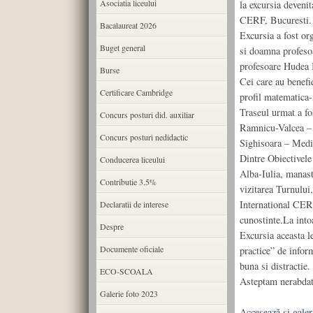
Asociatia liceului
la excursia devenit
CERF, Bucuresti.
Bacalaureat 2026
Excursia a fost o
Buget general
si doamna profesoa
profesoare Hudea 
Burse
Cei care au benefic
Certificare Cambridge
profil matematica-i
Traseul urmat a fo
Concurs posturi did. auxiliar
Ramnicu-Valcea – P
Concurs posturi nedidactic
Sighisoara – Medi
Dintre Obiectivele
Conducerea liceului
Alba-Iulia, manast
Contributie 3.5%
vizitarea Turnului,
International CERF
Declaratii de interese
cunostinte.La into
Despre
Excursia aceasta le
Documente oficiale
practice” de inform
buna si distractie.
ECO-SCOALA
Asteptam nerabda
Galerie foto 2023
Accesează şi galer