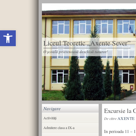
Deschide bara de unelte
Liceul Teoretic „Axente Sever”
O școală prietenoasă deschisă tuturor!
Navigare
Excursie la
Activități
AXENTE
De către
Admitere clasa a IX-a
In perioada 11 – 1