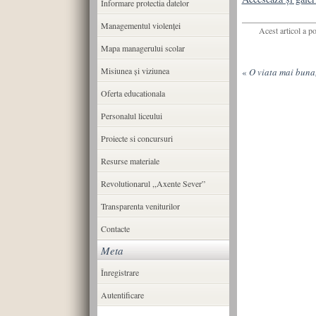
Informare protectia datelor
Managementul violenței
Acest articol a p
Mapa managerului scolar
Misiunea şi viziunea
«
O viata mai buna,
Oferta educationala
Personalul liceului
Proiecte si concursuri
Resurse materiale
Revolutionarul ,,Axente Sever”
Transparenta veniturilor
Contacte
Meta
Înregistrare
Autentificare