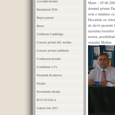
Asociatia liceului
Marti – 05.06.2007
domnul primar Dan
Bacalaureat 2026
avut o intalnire cu
Buget general
Discutiile cu viit
de elevii prezenti 
Burse
existenta locurilor
Certificare Cambridge
nostru, posibilitat
orasului Medias.
Concurs posturi did. auxiliar
Concurs posturi nedidactic
Conducerea liceului
Contributie 3.5%
Declaratii de interese
Despre
Documente oficiale
ECO-SCOALA
Galerie foto 2023