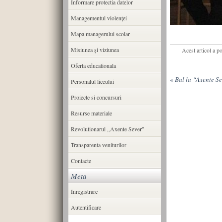
Informare protectia datelor
Managementul violenței
Mapa managerului scolar
Misiunea şi viziunea
Acest articol a p
Oferta educationala
«
Bal la “Axente S
Personalul liceului
Proiecte si concursuri
Resurse materiale
Revolutionarul ,,Axente Sever”
Transparenta veniturilor
Contacte
Meta
Înregistrare
Autentificare