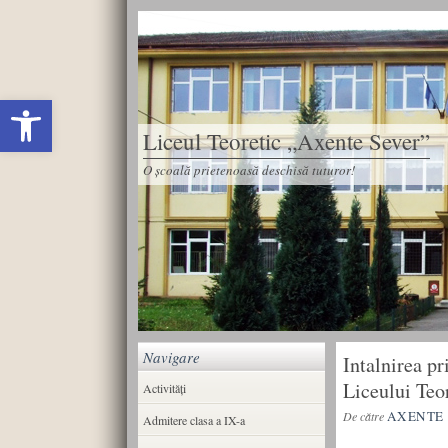
Deschide bara de unelte
Liceul Teoretic „Axente Sever”
O școală prietenoasă deschisă tuturor!
Navigare
Intalnirea p
Liceului Teo
Activități
AXENTE
De către
Admitere clasa a IX-a