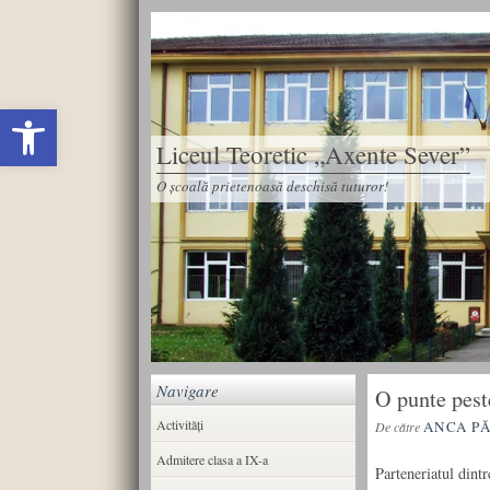
Deschide bara de unelte
Liceul Teoretic „Axente Sever”
O școală prietenoasă deschisă tuturor!
Navigare
O punte pest
Activități
ANCA P
De către
Admitere clasa a IX-a
Parteneriatul dint