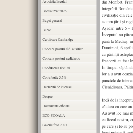
Asociatia liceului
din Monfort, Franţ
integrării Românie
Bacalaureat 2026
civilizaţie din ce
Buget general
asupra ţării şi reg
Aşadar, între 6 – 1
Burse
Începutul nu părea
Certificare Cambridge
până la Mediaş, îm
Duminică, 6 aprili
Concurs posturi did. auxiliar
cu părinţii aştept
Concurs posturi nedidactic
francezii au fost î
În timpul săptămân
Conducerea liceului
lor a u avut ocazi
Contributie 3.5%
punctele de intere
Cisnădioara, Pălti
Declaratii de interese
Despre
Încă de la începutu
Documente oficiale
căldura cu care au 
Au avut loc mai mul
ECO-SCOALA
cu liceul nostru, 
Galerie foto 2023
pe care şi le-au pr
legat prietenii, as