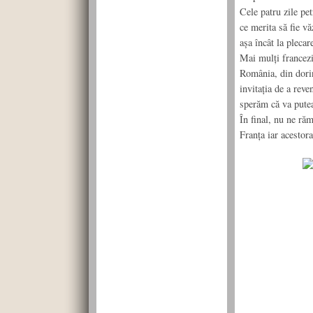
Cele patru zile pet
ce merita să fie vă
aşa încât la plecar
Mai mulţi francezi
România, din dorinţ
invitaţia de a reve
sperăm că va putea 
În final, nu ne ră
Franţa iar acestor