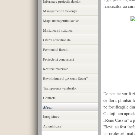
Informare protectia datelor
francezilor au curs
Managementul violenței
Mapa managerului scolar
Misiunea şi viziunea
Oferta educationala
Personalul liceului
Proiecte si concursuri
Resurse materiale
Revolutionarul ,,Axente Sever”
Transparenta veniturilor
De neuitat vor fi z
Contacte
de flori, plimbări
Meta
pe fortificaţiile d
Cu toţii am aprecia
Înregistrare
„Rene Cassin” a pr
Autentificare
Elevii au fost încâ
iar profesorii mai 