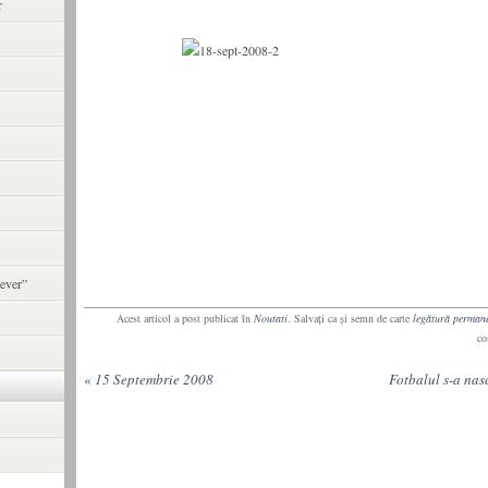
r
ever”
Acest articol a post publicat în
Noutati
. Salvaţi ca şi semn de carte
legătură perman
co
«
15 Septembrie 2008
Fotbalul s-a nasc