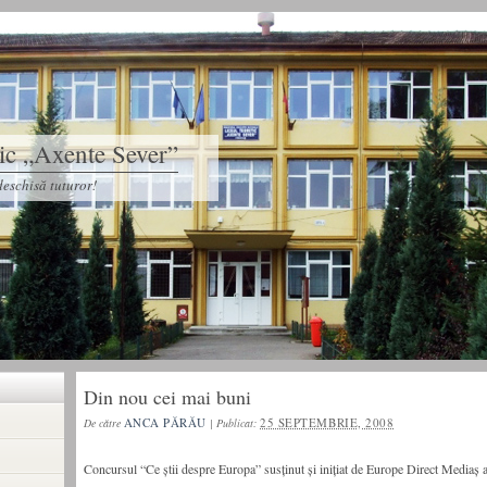
tic „Axente Sever”
eschisă tuturor!
Din nou cei mai buni
ANCA PĂRĂU
25 SEPTEMBRIE, 2008
De către
|
Publicat:
Concursul “Ce ştii despre Europa” susţinut şi iniţiat de Europe Direct Mediaş a