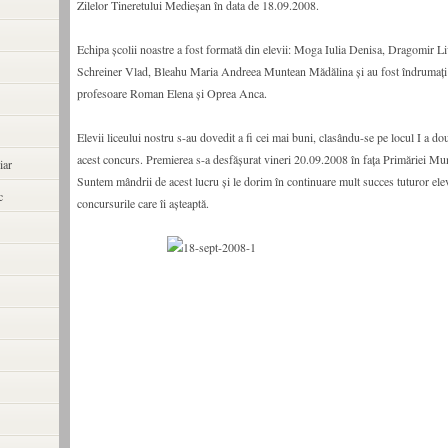
Zilelor Tineretului Medieşan în data de 18.09.2008.
Echipa şcolii noastre a fost formată din elevii: Moga Iulia Denisa, Dragomir L
Schreiner Vlad, Bleahu Maria Andreea Muntean Mădălina şi au fost îndrumaţi ş
profesoare Roman Elena şi Oprea Anca.
Elevii liceului nostru s-au dovedit a fi cei mai buni, clasându-se pe locul I a do
acest concurs. Premierea s-a desfăşurat vineri 20.09.2008 în faţa Primăriei Mu
iar
Suntem mândrii de acest lucru şi le dorim în continuare mult succes tuturor elevi
c
concursurile care îi aşteaptă.