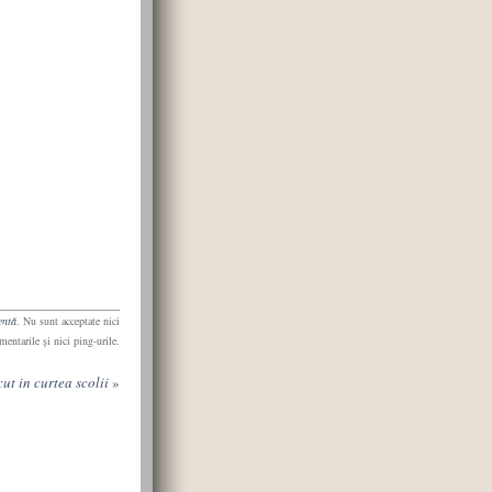
entă
. Nu sunt acceptate nici
mentarile şi nici ping-urile.
ut in curtea scolii
»