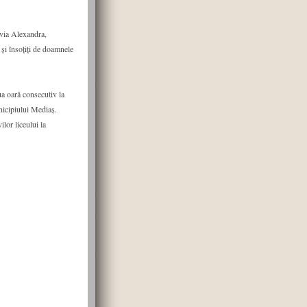
ivia Alexandra,
i însoţiţi de doamnele
ua oară consecutiv la
nicipiului Mediaş.
lor liceului la