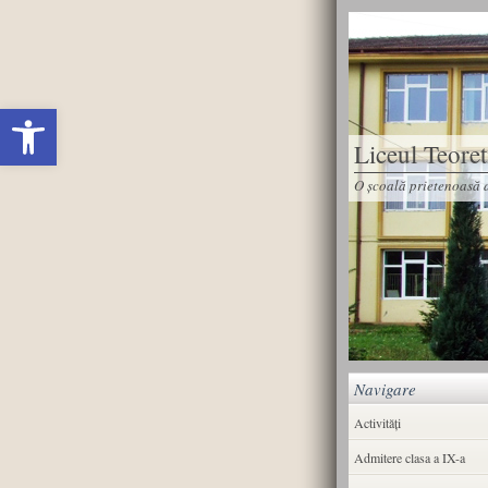
Deschide bara de unelte
Liceul Teore
O școală prietenoasă d
Navigare
Activități
Admitere clasa a IX-a