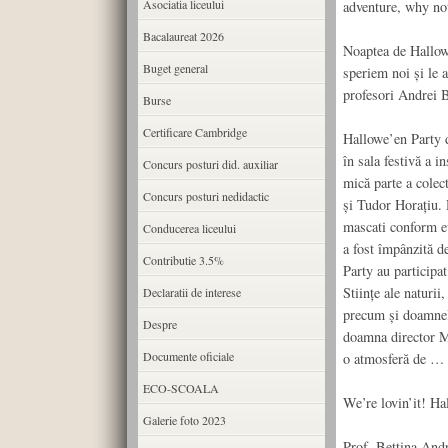
Asociatia liceului
adventure, why no
Bacalaureat 2026
Noaptea de Hallowe
Buget general
speriem noi şi le
profesori Andrei Be
Burse
Certificare Cambridge
Hallowe’en Party d
în sala festivă a i
Concurs posturi did. auxiliar
mică parte a colect
Concurs posturi nedidactic
şi Tudor Horaţiu. D
mascati conform eve
Conducerea liceului
a fost împânzită d
Contributie 3.5%
Party au participat
Stiinţe ale naturii
Declaratii de interese
precum şi doamnele
Despre
doamna director Mu
Documente oficiale
o atmosferă de …
ECO-SCOALA
We’re lovin’it! 
Galerie foto 2023
Prof. Bettina Andr