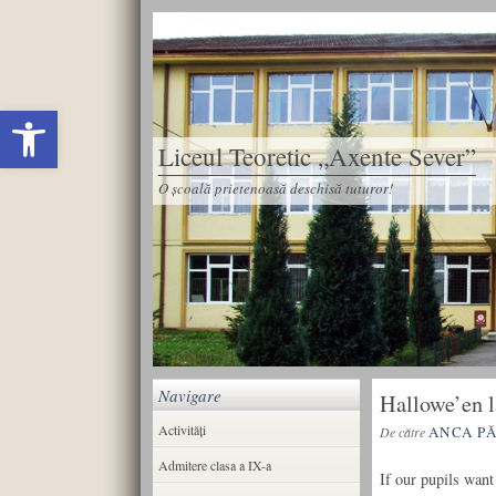
Deschide bara de unelte
Liceul Teoretic „Axente Sever”
O școală prietenoasă deschisă tuturor!
Navigare
Hallowe’en l
Activități
ANCA P
De către
Admitere clasa a IX-a
If our pupils want