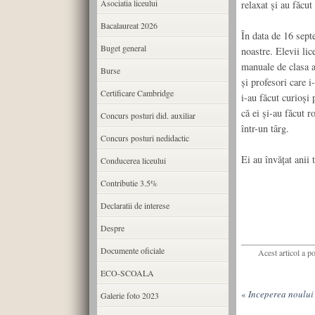
Asociatia liceului
relaxat şi au făcut
Bacalaureat 2026
În data de 16 septe
Buget general
noastre. Elevii li
manuale de clasa a
Burse
şi profesori care i
Certificare Cambridge
i-au făcut curioşi 
că ei şi-au făcut r
Concurs posturi did. auxiliar
într-un târg.
Concurs posturi nedidactic
Ei au învăţat anii 
Conducerea liceului
Contributie 3.5%
Declaratii de interese
Despre
Documente oficiale
Acest articol a p
ECO-SCOALA
«
Inceperea noului 
Galerie foto 2023