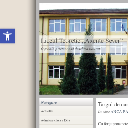
Deschide bara de unelte
Liceul Teoretic „Axente Sever”
O școală prietenoasă deschisă tuturor!
Navigare
Targul de ca
Activități
ANCA P
De către
Admitere clasa a IX-a
Cu forţe proaspete,