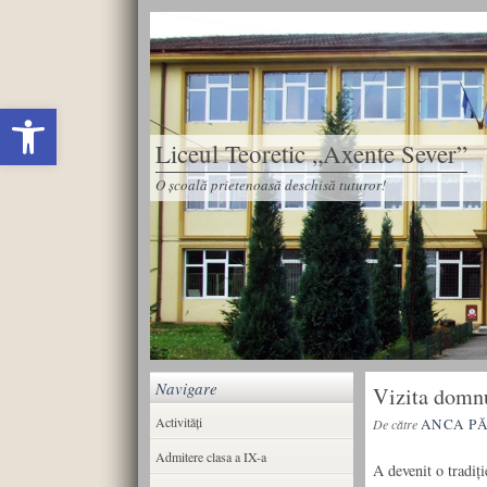
Deschide bara de unelte
Liceul Teoretic „Axente Sever”
O școală prietenoasă deschisă tuturor!
Navigare
Vizita domn
Activități
ANCA P
De către
Admitere clasa a IX-a
A devenit o tradiţi