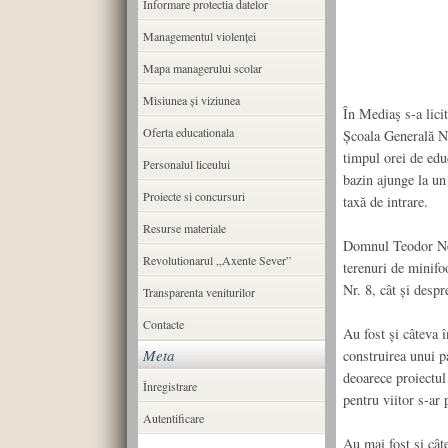
Informare protectia datelor
Managementul violenței
Mapa managerului scolar
Misiunea şi viziunea
În Mediaş s-a licit
Oferta educationala
Şcoala Generală Nr
timpul orei de edu
Personalul liceului
bazin ajunge la un
Proiecte si concursuri
taxă de intrare.
Resurse materiale
Domnul Teodor Neam
Revolutionarul ,,Axente Sever”
terenuri de minifoo
Nr. 8, cât şi despr
Transparenta veniturilor
Contacte
Au fost şi câteva î
Meta
construirea unui 
deoarece proiectul
Înregistrare
pentru viitor s-ar 
Autentificare
Au mai fost şi câte