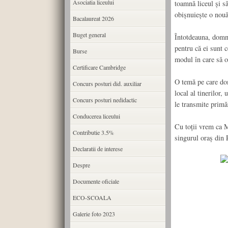
Asociatia liceului
toamnă liceul şi s
obişnuieşte o nouă 
Bacalaureat 2026
Buget general
Întotdeauna, domnu
pentru că ei sunt 
Burse
modul în care să o
Certificare Cambridge
O temă pe care do
Concurs posturi did. auxiliar
local al tinerilor,
Concurs posturi nedidactic
le transmite primăr
Conducerea liceului
Cu toţii vrem ca M
Contributie 3.5%
singurul oraş din
Declaratii de interese
Despre
Documente oficiale
ECO-SCOALA
Galerie foto 2023