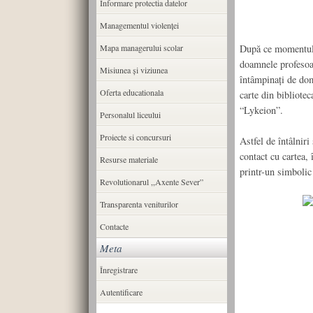
Informare protectia datelor
Managementul violenței
Mapa managerului scolar
După ce momentul a
doamnele profesoar
Misiunea şi viziunea
întâmpinaţi de dom
Oferta educationala
carte din bibliotec
“Lykeion”.
Personalul liceului
Proiecte si concursuri
Astfel de întâlniri 
contact cu cartea,
Resurse materiale
printr-un simbolic 
Revolutionarul ,,Axente Sever”
Transparenta veniturilor
Contacte
Meta
Înregistrare
Autentificare