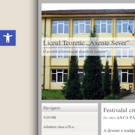
Deschide bara de unelte
Liceul Teoretic „Axente Sever”
O școală prietenoasă deschisă tuturor!
Navigare
Festivalul ci
Activități
ANCA P
De către
Admitere clasa a IX-a
A devenit o tradiţ