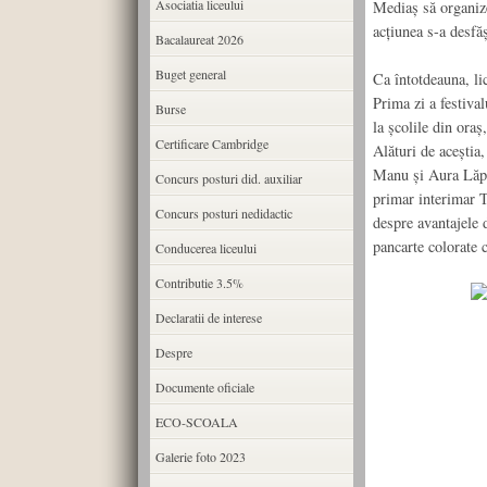
Asociatia liceului
Mediaş să organize
acţiunea s-a desfă
Bacalaureat 2026
Buget general
Ca întotdeauna, li
Prima zi a festival
Burse
la şcolile din oraş
Certificare Cambridge
Alături de aceştia
Manu şi Aura Lăpăd
Concurs posturi did. auxiliar
primar interimar T
Concurs posturi nedidactic
despre avantajele d
pancarte colorate c
Conducerea liceului
Contributie 3.5%
Declaratii de interese
Despre
Documente oficiale
ECO-SCOALA
Galerie foto 2023