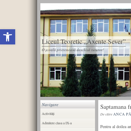
Deschide bara de unelte
Liceul Teoretic „Axente Sever”
O școală prietenoasă deschisă tuturor!
Navigare
Saptamana f
Activități
ANCA P
De către
Admitere clasa a IX-a
Pentru al doilea an