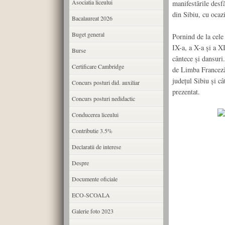
Asociatia liceului
manifestările desf
din Sibiu, cu ocaz
Bacalaureat 2026
Buget general
Pornind de la cele
IX-a, a X-a şi a X
Burse
cântece şi dansuri.
Certificare Cambridge
de Limba Franceză 
judeţul Sibiu şi câ
Concurs posturi did. auxiliar
prezentat.
Concurs posturi nedidactic
Conducerea liceului
Contributie 3.5%
Declaratii de interese
Despre
Documente oficiale
ECO-SCOALA
Galerie foto 2023