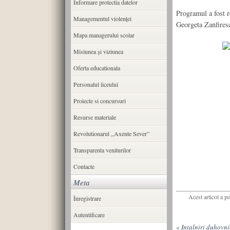
Informare protectia datelor
Programul a fost r
Managementul violenței
Georgeta Zanfires
Mapa managerului scolar
Misiunea şi viziunea
Oferta educationala
Personalul liceului
Proiecte si concursuri
Resurse materiale
Revolutionarul ,,Axente Sever”
Transparenta veniturilor
Contacte
Meta
Acest articol a p
Înregistrare
Autentificare
«
Intalniri duhovni