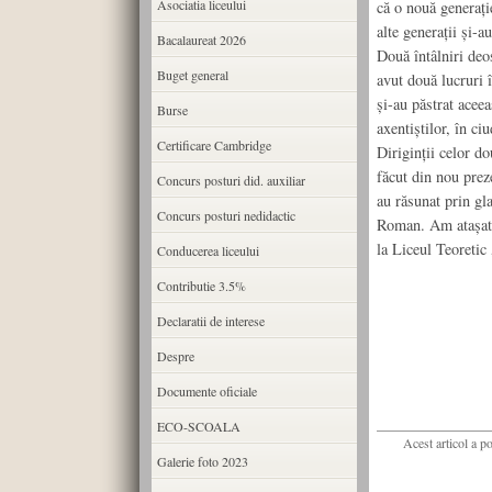
Asociatia liceului
că o nouă generaţi
alte generaţii şi-a
Bacalaureat 2026
Două întâlniri deo
Buget general
avut două lucruri î
şi-au păstrat aceea
Burse
axentiştilor, în ciu
Certificare Cambridge
Diriginţii celor do
făcut din nou prez
Concurs posturi did. auxiliar
au răsunat prin gla
Concurs posturi nedidactic
Roman. Am ataşat c
la Liceul Teoretic
Conducerea liceului
Contributie 3.5%
Declaratii de interese
Despre
Documente oficiale
ECO-SCOALA
Acest articol a p
Galerie foto 2023