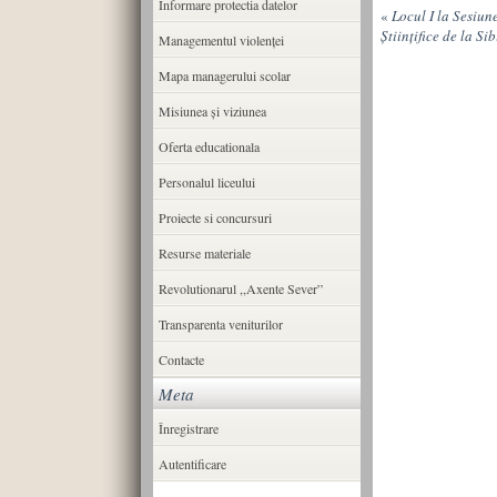
Informare protectia datelor
«
Locul I la Sesiun
Ştiinţifice de la Sib
Managementul violenței
Mapa managerului scolar
Misiunea şi viziunea
Oferta educationala
Personalul liceului
Proiecte si concursuri
Resurse materiale
Revolutionarul ,,Axente Sever”
Transparenta veniturilor
Contacte
Meta
Înregistrare
Autentificare