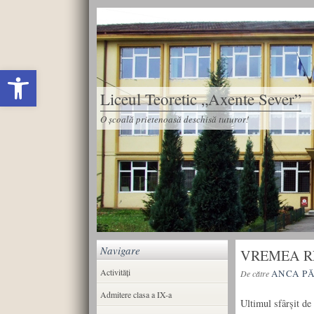
Deschide bara de unelte
Liceul Teoretic „Axente Sever”
O școală prietenoasă deschisă tuturor!
Navigare
VREMEA R
Activități
ANCA P
De către
Admitere clasa a IX-a
Ultimul sfârşit de 