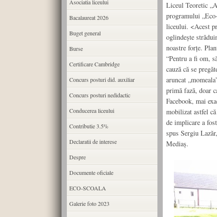
Asociatia liceului
Liceul Teoretic „A
programului „Eco-Ş
Bacalaureat 2026
liceului. <Acest pr
Buget general
oglindeşte străduin
noastre forţe. Plan
Burse
“Pentru a fi om, s
Certificare Cambridge
cauză că se pregăt
aruncat „momeala” p
Concurs posturi did. auxiliar
primă fază, doar 
Concurs posturi nedidactic
Facebook, mai exac
Conducerea liceului
mobilizat astfel că
de implicare a fos
Contributie 3.5%
spus Sergiu Lazăr, 
Declaratii de interese
Mediaş.
Despre
Documente oficiale
ECO-SCOALA
Galerie foto 2023