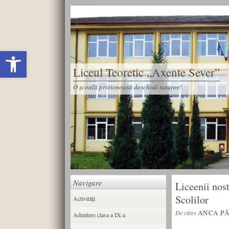
Deschide bara de unelte
Liceul Teoretic „Axente Sever”
O școală prietenoasă deschisă tuturor!
Navigare
Liceenii nost
Scolilor
Activități
ANCA P
De către
Admitere clasa a IX-a