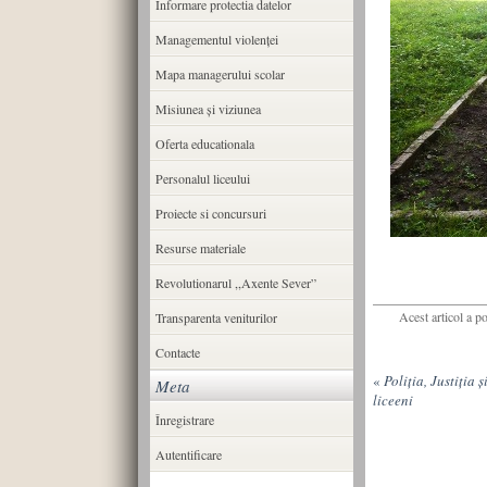
Informare protectia datelor
Managementul violenței
Mapa managerului scolar
Misiunea şi viziunea
Oferta educationala
Personalul liceului
Proiecte si concursuri
Resurse materiale
Revolutionarul ,,Axente Sever”
Acest articol a p
Transparenta veniturilor
Contacte
«
Poliţia, Justiţia ş
Meta
liceeni
Înregistrare
Autentificare