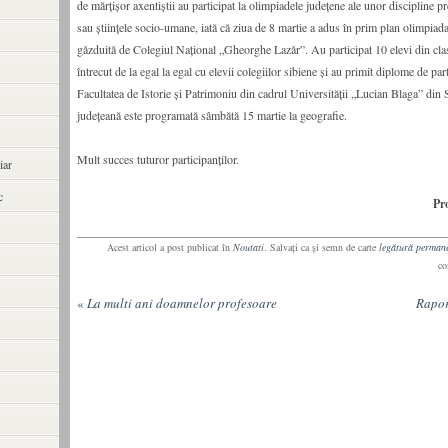
de mărţişor axentiştii au participat la olimpiadele judeţene ale unor discipline 
sau ştiinţele socio-umane, iată că ziua de 8 martie a adus în prim plan olimpiada
găzduită de Colegiul Naţional „Gheorghe Lazăr”. Au participat 10 elevi din cla
întrecut de la egal la egal cu elevii colegiilor sibiene şi au primit diplome de par
Facultatea de Istorie şi Patrimoniu din cadrul Universităţii „Lucian Blaga” din
judeţeană este programată sâmbătă 15 martie la geografie.
Mult succes tuturor participanţilor.
iar
c
Pr
Acest articol a post publicat în
Noutati
. Salvaţi ca şi semn de carte
legătură perman
co
«
La multi ani doamnelor profesoare
Rapor