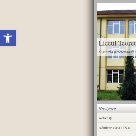
Deschide bara de unelte
Liceul Teore
O școală prietenoasă d
Navigare
Activități
Admitere clasa a IX-a