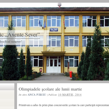
tic „Axente Sever”
eschisă tuturor!
Olimpiadele şcolare ale lunii martie
ANCA PĂRĂU
10 MARTIE, 2014
De către
|
Publicat:
Primăvara a adus în prim plan concursurile şcolare la care participă reprezentanţ