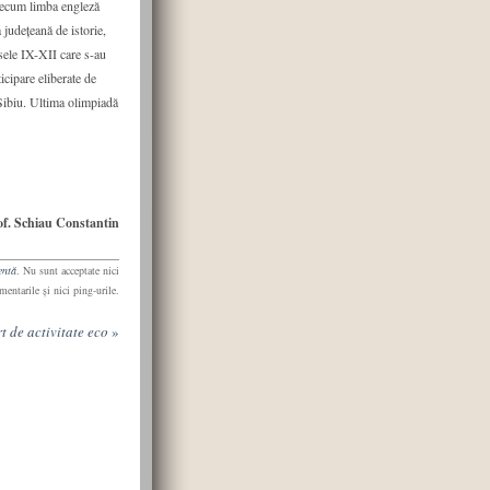
precum limba engleză
 judeţeană de istorie,
sele IX-XII care s-au
ticipare eliberate de
 Sibiu. Ultima olimpiadă
of. Schiau Constantin
entă
. Nu sunt acceptate nici
mentarile şi nici ping-urile.
t de activitate eco
»