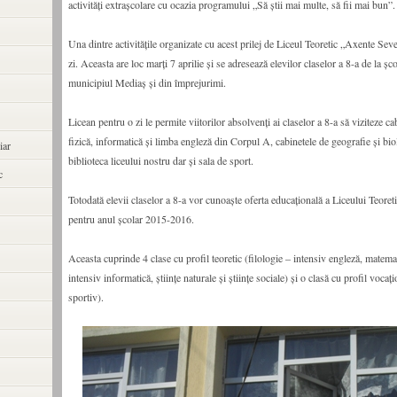
activităţi extraşcolare cu ocazia programului „Să ştii mai multe, să fii mai bun”.
Una dintre activităţile organizate cu acest prilej de Liceul Teoretic „Axente Sev
zi. Aceasta are loc marţi 7 aprilie şi se adresează elevilor claselor a 8-a de la şc
municipiul Mediaş şi din împrejurimi.
Licean pentru o zi le permite viitorilor absolvenţi ai claselor a 8-a să viziteze ca
fizică, informatică şi limba engleză din Corpul A, cabinetele de geografie şi bi
iar
biblioteca liceului nostru dar şi sala de sport.
c
Totodată elevii claselor a 8-a vor cunoaşte oferta educaţională a Liceului Teore
pentru anul şcolar 2015-2016.
Aceasta cuprinde 4 clase cu profil teoretic (filologie – intensiv engleză, matema
intensiv informatică, ştiinţe naturale şi ştiinţe sociale) şi o clasă cu profil vocaţi
sportiv).