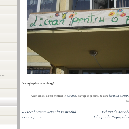
r
ever”
Vă aşteptăm cu drag!
Acest articol a post publicat în
Noutati
. Salvaţi ca şi semn de carte
legătură perman
co
«
Liceul Axente Sever la Festivalul
Echipa de handba
Francofoniei
Olimpiada Națională 