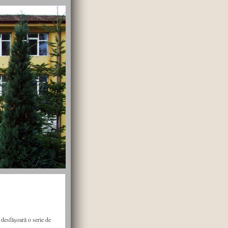
 desfăşoară o serie de