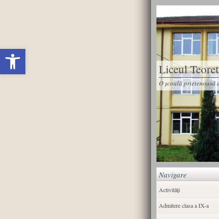
Deschide bara de unelte
Liceul Teore
O școală prietenoasă d
Navigare
Activități
Admitere clasa a IX-a