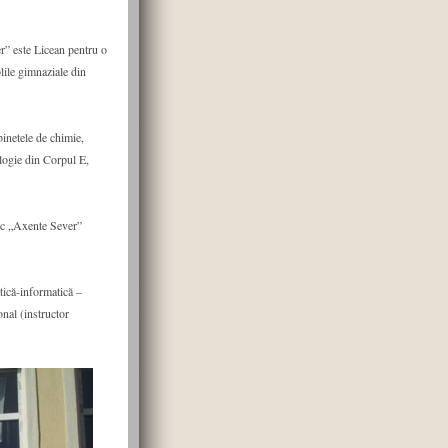
er” este Licean pentru o
olile gimnaziale din
binetele de chimie,
ologie din Corpul E,
tic „Axente Sever”
tică-informatică –
onal (instructor