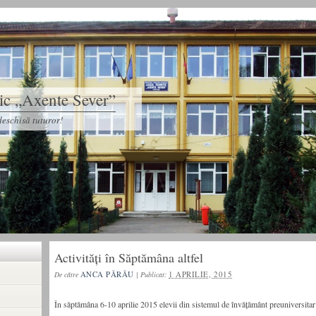
tic „Axente Sever”
eschisă tuturor!
Activităţi în Săptămâna altfel
ANCA PĂRĂU
1 APRILIE, 2015
De către
|
Publicat:
În săptămâna 6-10 aprilie 2015 elevii din sistemul de învăţământ preuniversitar