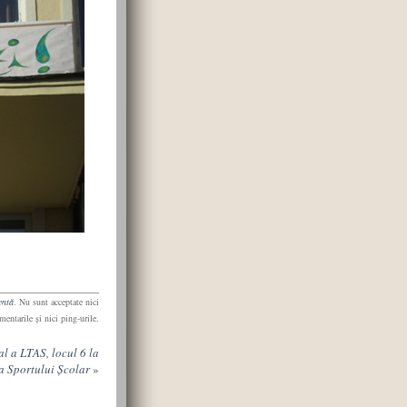
entă
. Nu sunt acceptate nici
mentarile şi nici ping-urile.
l a LTAS, locul 6 la
a Sportului Școlar
»