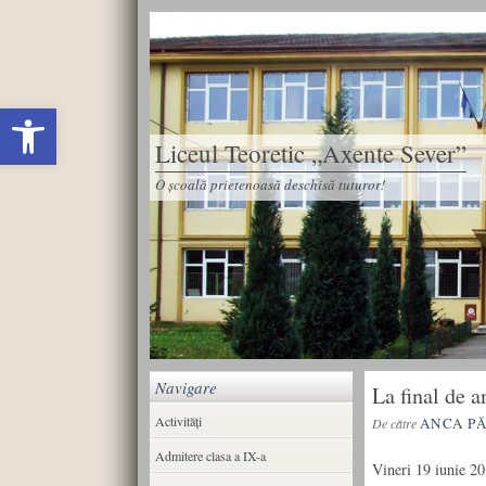
Deschide bara de unelte
Liceul Teoretic „Axente Sever”
O școală prietenoasă deschisă tuturor!
Navigare
La final de 
Activități
ANCA P
De către
Admitere clasa a IX-a
Vineri 19 iunie 20