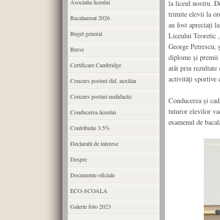
Asociatia liceului
la liceul nostru. D
trimite elevii la o
Bacalaureat 2026
au fost apreciaţi l
Buget general
Liceului Teoretic 
George Petrescu, ş
Burse
diplome şi premii a
Certificare Cambridge
atât prin rezultate
activităţi sportive
Concurs posturi did. auxiliar
Concurs posturi nedidactic
Conducerea şi cadr
tuturor elevilor va
Conducerea liceului
examenul de bacal
Contributie 3.5%
Declaratii de interese
Despre
Documente oficiale
ECO-SCOALA
Galerie foto 2023