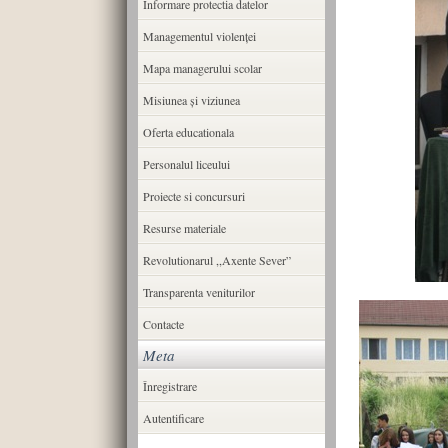
Informare protectia datelor
Managementul violenței
Mapa managerului scolar
Misiunea şi viziunea
Oferta educationala
Personalul liceului
Proiecte si concursuri
Resurse materiale
Revolutionarul ,,Axente Sever”
Transparenta veniturilor
Contacte
Meta
Înregistrare
Autentificare