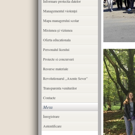
Informare protectia datelor
Managementul violenței
Mapa managerului scolar
Misiunea şi viziunea
Oferta educationala
Personalul liceului
Proiecte si concursuri
Resurse materiale
Revolutionarul ,,Axente Sever”
Transparenta veniturilor
Contacte
Meta
Înregistrare
Autentificare