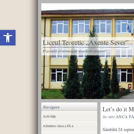
Deschide bara de unelte
Liceul Teoretic „Axente Sever”
O școală prietenoasă deschisă tuturor!
Navigare
Let’s do it 
Activități
ANCA P
De către
Admitere clasa a IX-a
Sâmbătă 24 septemb