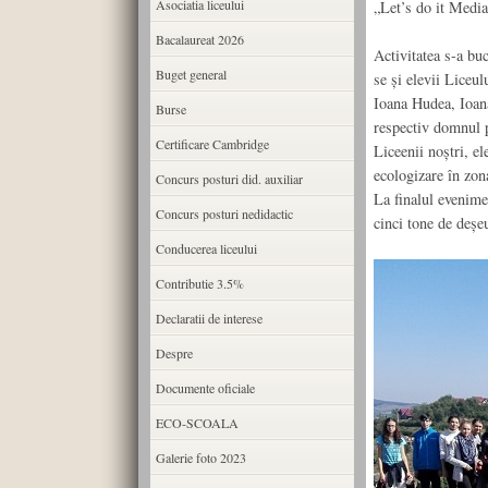
Asociatia liceului
„Let’s do it Media
Bacalaureat 2026
Activitatea s-a buc
Buget general
se şi elevii Liceu
Ioana Hudea, Ioan
Burse
respectiv domnul 
Certificare Cambridge
Liceenii noştri, el
ecologizare în zon
Concurs posturi did. auxiliar
La finalul evenime
Concurs posturi nedidactic
cinci tone de deşeu
Conducerea liceului
Contributie 3.5%
Declaratii de interese
Despre
Documente oficiale
ECO-SCOALA
Galerie foto 2023