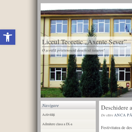
Deschide bara de unelte
Liceul Teoretic „Axente Sever”
O școală prietenoasă deschisă tuturor!
Navigare
Deschidere a
Activități
ANCA P
De către
Admitere clasa a IX-a
Festivitatea de de