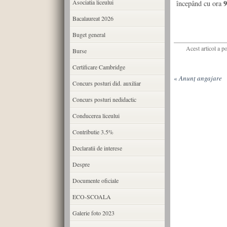
Asociatia liceului
9
începând cu ora
Bacalaureat 2026
Buget general
Acest articol a p
Burse
Certificare Cambridge
«
Anunț angajare
Concurs posturi did. auxiliar
Concurs posturi nedidactic
Conducerea liceului
Contributie 3.5%
Declaratii de interese
Despre
Documente oficiale
ECO-SCOALA
Galerie foto 2023