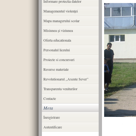
Informare protectia datelor
Managementul violenței
Mapa managerului scolar
Misiunea şi viziunea
Oferta educationala
Personalul liceului
Proiecte si concursuri
Resurse materiale
Revolutionarul ,,Axente Sever”
Transparenta veniturilor
Contacte
Meta
Înregistrare
Autentificare