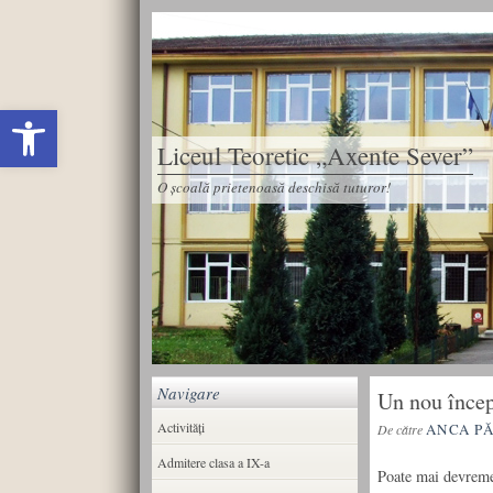
Deschide bara de unelte
Liceul Teoretic „Axente Sever”
O școală prietenoasă deschisă tuturor!
Navigare
Un nou încep
Activități
ANCA P
De către
Admitere clasa a IX-a
Poate mai devreme 