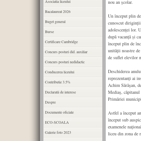
Asociatia liceului
nou an școlar.
Bacalaureat 2026
Un început plin de
Buget general
cunoscut diriginţii
adolescenţei lor. U
Burse
după vacanţă şi ca
Certificare Cambridge
început plin de înc
unităţii noastre de
Concurs posturi did. auxiliar
de suflet elevilor n
Concurs posturi nedidactic
Deschiderea anului 
Conducerea liceului
reprezentanți ai in
Contributie 3.5%
Achim Sărăşan, de 
Mediaș, căpitanul 
Declaratii de interese
Primăriei municip
Despre
Documente oficiale
Astfel a început a
început sub auspic
ECO-SCOALA
examenele național
Galerie foto 2023
liceu din zona de n