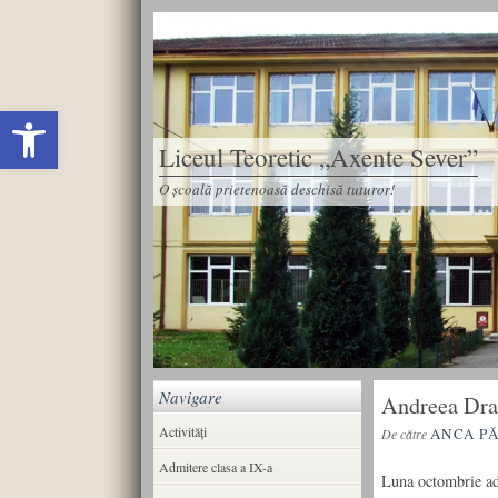
Deschide bara de unelte
Liceul Teoretic „Axente Sever”
O școală prietenoasă deschisă tuturor!
Navigare
Andreea Dra
Activități
ANCA P
De către
Admitere clasa a IX-a
Luna octombrie adu