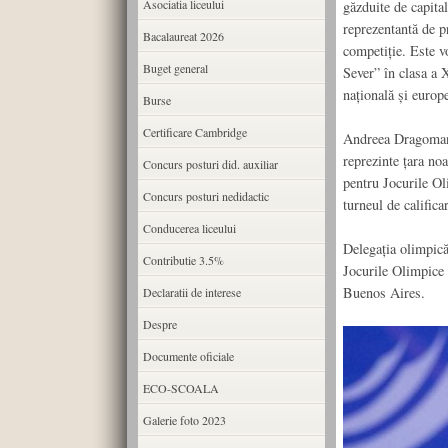
Asociatia liceului
găzduite de capita
reprezentantă de p
Bacalaureat 2026
competiție. Este 
Buget general
Sever” în clasa a 
națională și europ
Burse
Certificare Cambridge
Andreea Dragoman 
reprezinte țara noa
Concurs posturi did. auxiliar
pentru Jocurile Ol
Concurs posturi nedidactic
turneul de calific
Conducerea liceului
Delegația olimpică
Contributie 3.5%
Jocurile Olimpice 
Buenos Aires.
Declaratii de interese
Despre
Documente oficiale
ECO-SCOALA
Galerie foto 2023