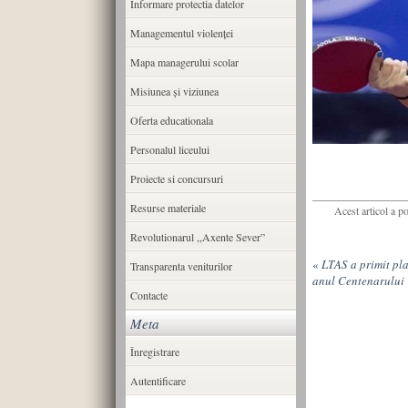
Informare protectia datelor
Managementul violenței
Mapa managerului scolar
Misiunea şi viziunea
Oferta educationala
Personalul liceului
Proiecte si concursuri
Resurse materiale
Acest articol a p
Revolutionarul ,,Axente Sever”
«
LTAS a primit pl
Transparenta veniturilor
anul Centenarului
Contacte
Meta
Înregistrare
Autentificare