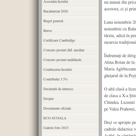
Asociatia liceului
nu numai din prisma
acestora, ci și pri
Bacalaureat 2026
Buget general
Luna noiembrie 201
noiembrie cu Balul
Burse
târziu, adică în pe
Certificare Cambridge
excursia tradițion
Concurs posturi did. auxiliar
Îndrumați de dirigi
Concurs posturi nedidactic
Alina Boian de la
Maria Agîrbiceanu,
Conducerea liceului
ghețarul de la Peș
Contributie 3.5%
O altă clasă a lice
Declaratii de interese
de clasa a X-a Ști
Despre
Chindea. Liceenii c
Documente oficiale
pe Valea Prahovei,
ECO-SCOALA
Deși se apropie per
Galerie foto 2023
cadrele didactice v
Astfel, în săptămân