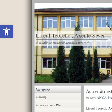
Deschide bara de unelte
Liceul Teoretic „Axente Sever”
O școală prietenoasă deschisă tuturor!
Navigare
Activități ex
Activități
ANCA P
De către
Admitere clasa a IX-a
Liceul Teoretic Ax