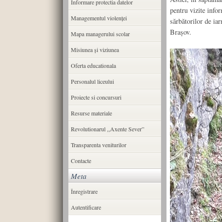
Informare protectia datelor
pentru vizite info
Managementul violenței
sărbătorilor de iar
Brașov.
Mapa managerului scolar
Misiunea şi viziunea
Oferta educationala
Personalul liceului
Proiecte si concursuri
Resurse materiale
Revolutionarul ,,Axente Sever”
Transparenta veniturilor
Contacte
Meta
Înregistrare
Autentificare