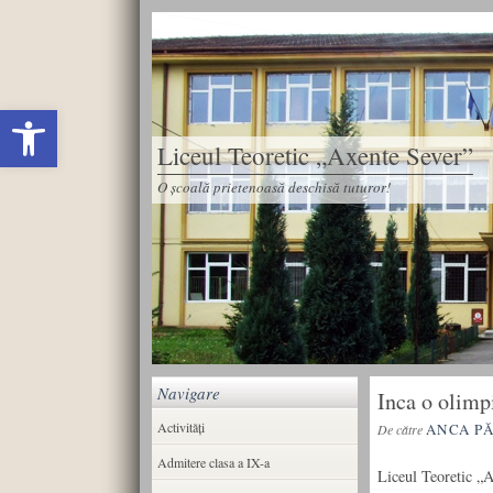
Deschide bara de unelte
Liceul Teoretic „Axente Sever”
O școală prietenoasă deschisă tuturor!
Navigare
Inca o olimp
Activități
ANCA P
De către
Admitere clasa a IX-a
Liceul Teoretic „A