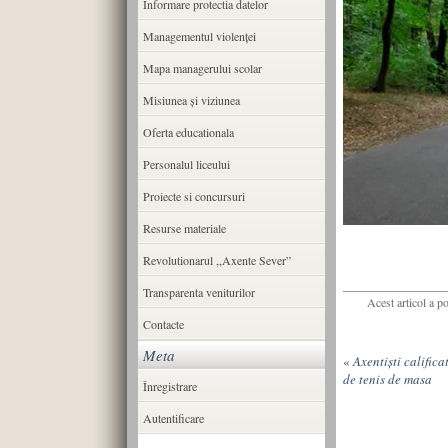
Informare protectia datelor
Managementul violenței
Mapa managerului scolar
Misiunea şi viziunea
Oferta educationala
Personalul liceului
Proiecte si concursuri
Resurse materiale
Revolutionarul ,,Axente Sever”
Transparenta veniturilor
Acest articol a p
Contacte
Meta
«
Axentiști califica
de tenis de masa
Înregistrare
Autentificare