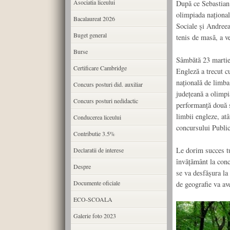
Asociatia liceului
După ce Sebastian 
olimpiada național
Bacalaureat 2026
Sociale și Andreea
Buget general
tenis de masă, a ve
Burse
Sâmbătă 23 martie 
Certificare Cambridge
Engleză a trecut c
națională de limba
Concurs posturi did. auxiliar
județeană a olimpi
Concurs posturi nedidactic
performanță două s
limbii engleze, atâ
Conducerea liceului
concursului Publi
Contributie 3.5%
Le dorim succes tu
Declaratii de interese
învățământ la conc
Despre
se va desfășura la 
Documente oficiale
de geografie va av
ECO-SCOALA
Galerie foto 2023