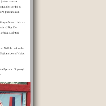
 județe, care au
entat de sportivi ai
oru Țichindelean.
iințele Naturii intensiv
goria +55kg. De
u echipa Clubului
t an 2019 la mai multe
i Național Aurel Vlaicu
desfășura la Târgoviște
e.