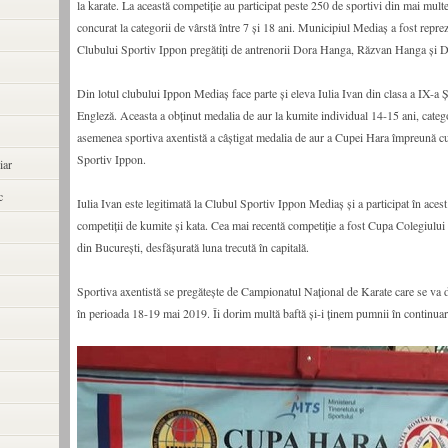
la karate. La această competiție au participat peste 250 de sportivi din mai multe
concurat la categorii de vârstă între 7 și 18 ani. Municipiul Mediaș a fost reprez
Clubului Sportiv Ippon pregătiți de antrenorii Dora Hanga, Răzvan Hanga şi D
Din lotul clubului Ippon Mediaș face parte și eleva Iulia Ivan din clasa a IX-a Șt
Engleză. Aceasta a obținut medalia de aur la kumite individual 14-15 ani, cate
asemenea sportiva axentistă a câștigat medalia de aur a Cupei Hara împreună c
Sportiv Ippon.
iar
c
Iulia Ivan este legitimată la Clubul Sportiv Ippon Mediaș și a participat în aces
competiții de kumite și kata. Cea mai recentă competiție a fost Cupa Colegiulu
din București, desfășurată luna trecută în capitală.
Sportiva axentistă se pregătește de Campionatul Național de Karate care se va 
în perioada 18-19 mai 2019. Îi dorim multă baftă și-i ținem pumnii în continuar