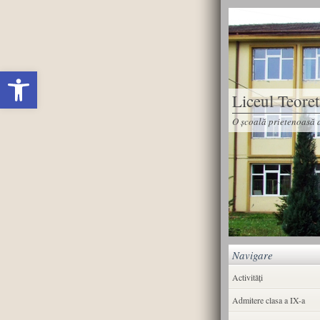
Deschide bara de unelte
Liceul Teore
O școală prietenoasă d
Navigare
Activități
Admitere clasa a IX-a