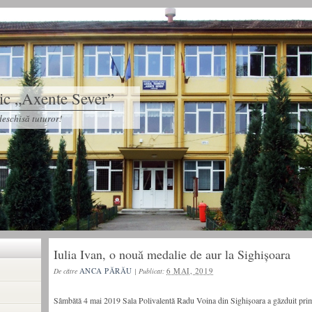
tic „Axente Sever”
eschisă tuturor!
Iulia Ivan, o nouă medalie de aur la Sighișoara
ANCA PĂRĂU
6 MAI, 2019
De către
|
Publicat:
Sâmbătă 4 mai 2019 Sala Polivalentă Radu Voina din Sighișoara a găzduit prim