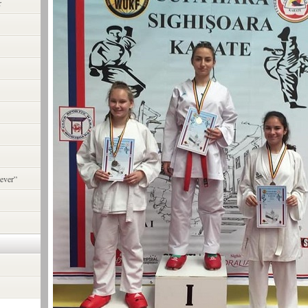
r
ever”