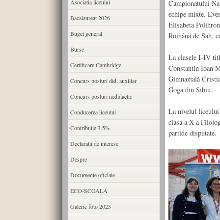
Asociatia liceului
Campionatului Naț
echipe mixte. Even
Bacalaureat 2026
Elisabeta Polihron
Buget general
Română de Șah, c
Burse
La clasele I-IV ti
Certificare Cambridge
Constantin Ioan Mo
Gimnazială Cristia
Concurs posturi did. auxiliar
Goga din Sibiu.
Concurs posturi nedidactic
La nivelul liceulu
Conducerea liceului
clasa a X-a Filolo
Contributie 3.5%
partide disputate.
Declaratii de interese
Despre
Documente oficiale
ECO-SCOALA
Galerie foto 2023