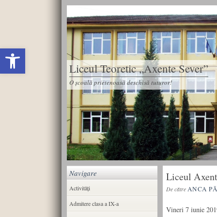
Deschide bara de unelte
Liceul Teoretic „Axente Sever”
O școală prietenoasă deschisă tuturor!
Navigare
Liceul Axente
Activități
ANCA P
De către
Admitere clasa a IX-a
Vineri 7 iunie 201