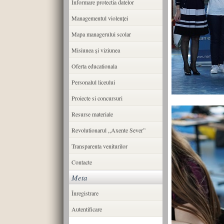
Informare protectia datelor
Managementul violenței
Mapa managerului scolar
Misiunea şi viziunea
Oferta educationala
Personalul liceului
Proiecte si concursuri
Resurse materiale
Revolutionarul ,,Axente Sever”
Transparenta veniturilor
Contacte
Meta
Înregistrare
Autentificare