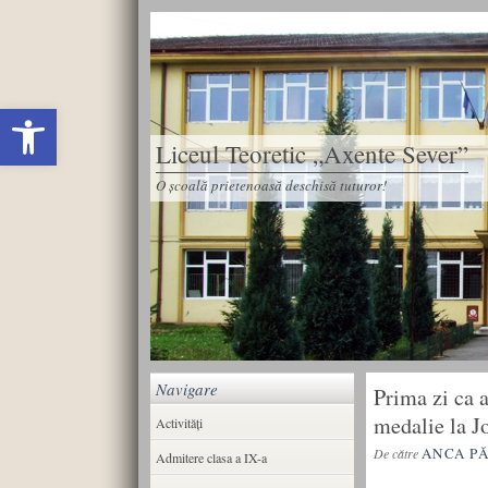
Deschide bara de unelte
Liceul Teoretic „Axente Sever”
O școală prietenoasă deschisă tuturor!
Navigare
Prima zi ca 
medalie la Jo
Activități
ANCA P
De către
Admitere clasa a IX-a