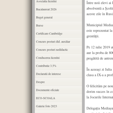
Asociatia liceului
Între noii elevi ai
absolventă a Școli
Bacalaureat 2026
aceste zile în Rusi
Buget general
Municipiul Mediaș 
Burse
este reprezentat la
Certificare Cambridge
greutății.
Concurs posturi did. auxiliar
Pe 12 iulie 2019 a
Concurs posturi nedidactic
aur la proba de 80
Conducerea liceului
pregătită de antre
Contributie 3.5%
În aceeași zi Iuli
Declaratii de interese
clasa a IX-a a prof
Despre
O felicităm pe nou
Documente oficiale
dorim succes în co
la Jocurile Interna
ECO-SCOALA
Galerie foto 2023
Delegația Mediașul