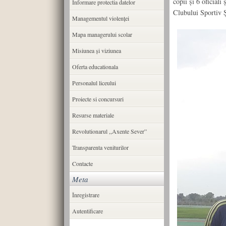
copii și 6 oficial
Informare protectia datelor
Clubului Sportiv 
Managementul violenței
Mapa managerului scolar
Misiunea şi viziunea
Oferta educationala
Personalul liceului
Proiecte si concursuri
Resurse materiale
Revolutionarul ,,Axente Sever”
Transparenta veniturilor
Contacte
Meta
Înregistrare
Autentificare