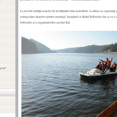
r
La nivelul unității noastre de învățământ luna noiembrie va aduce cu siguranță și 
extrașcolare atractive pentru axentiști, începând cu Balul Bobocilor dar și cu o
bobocilor și a organizatorilor acestui Bal.
ever”