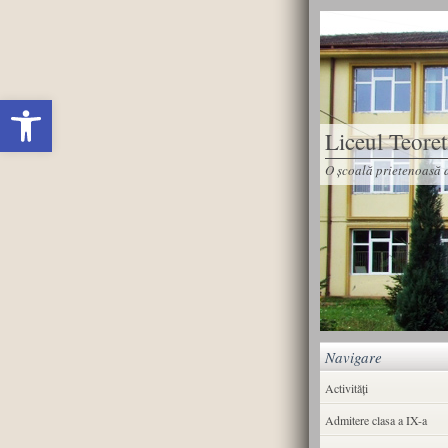
Deschide bara de unelte
Liceul Teore
O școală prietenoasă d
Navigare
Activități
Admitere clasa a IX-a