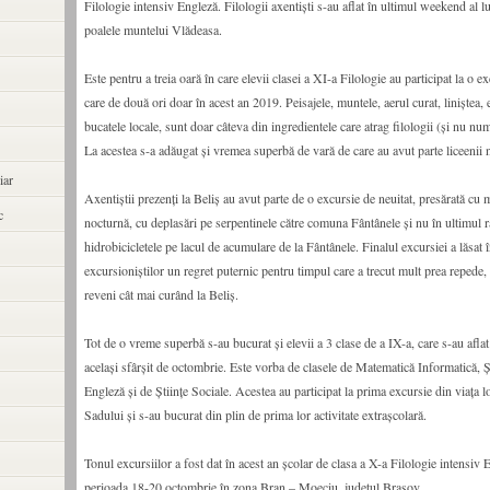
Filologie intensiv Engleză. Filologii axentiști s-au aflat în ultimul weekend al l
poalele muntelui Vlădeasa.
Este pentru a treia oară în care elevii clasei a XI-a Filologie au participat la o ex
care de două ori doar în acest an 2019. Peisajele, muntele, aerul curat, liniștea, 
bucatele locale, sunt doar câteva din ingredientele care atrag filologii (și nu nu
La acestea s-a adăugat și vremea superbă de vară de care au avut parte liceenii n
iar
Axentiștii prezenți la Beliș au avut parte de o excursie de neuitat, presărată cu m
c
nocturnă, cu deplasări pe serpentinele către comuna Fântânele și nu în ultimul 
hidrobicicletele pe lacul de acumulare de la Fântânele. Finalul excursiei a lăsat 
excursioniștilor un regret puternic pentru timpul care a trecut mult prea repede, 
reveni cât mai curând la Beliș.
Tot de o vreme superbă s-au bucurat și elevii a 3 clase de a IX-a, care s-au aflat 
același sfârșit de octombrie. Este vorba de clasele de Matematică Informatică, Șt
Engleză și de Științe Sociale. Acestea au participat la prima excursie din viața l
Sadului și s-au bucurat din plin de prima lor activitate extrașcolară.
Tonul excursiilor a fost dat în acest an școlar de clasa a X-a Filologie intensiv 
perioada 18-20 octombrie în zona Bran – Moeciu, județul Brașov.