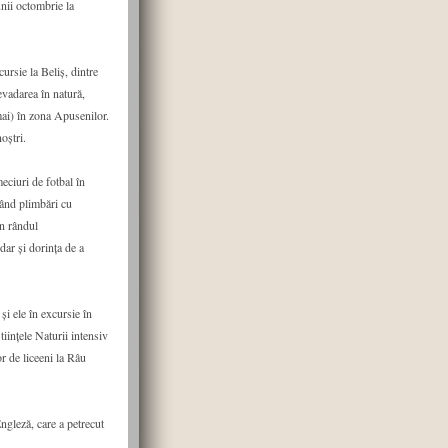
unii octombrie la
cursie la Beliș, dintre
evadarea în natură,
mai) în zona Apusenilor.
oștri.
eciuri de fotbal în
rând plimbări cu
în rândul
dar și dorința de a
și ele în excursie în
iințele Naturii intensiv
or de liceeni la Râu
Engleză, care a petrecut