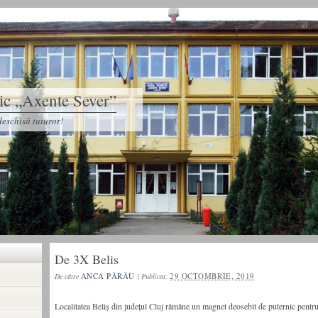
tic „Axente Sever”
eschisă tuturor!
De 3X Belis
ANCA PĂRĂU
29 OCTOMBRIE, 2019
De către
|
Publicat:
Localitatea Beliș din județul Cluj rămâne un magnet deosebit de puternic pentru 