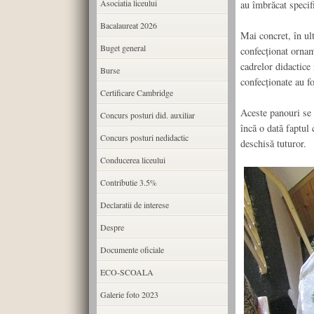
Asociatia liceului
au îmbrăcat specifi
Bacalaureat 2026
Mai concret, în ul
Buget general
confecționat ornam
cadrelor didactice
Burse
confecționate au f
Certificare Cambridge
Aceste panouri se 
Concurs posturi did. auxiliar
încă o dată faptul 
Concurs posturi nedidactic
deschisă tuturor.
Conducerea liceului
Contributie 3.5%
Declaratii de interese
Despre
Documente oficiale
ECO-SCOALA
Galerie foto 2023