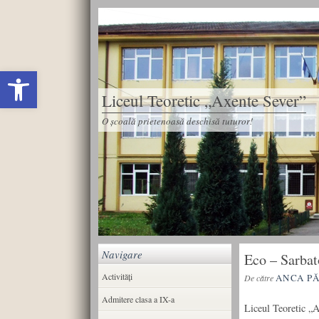
Deschide bara de unelte
Liceul Teoretic „Axente Sever”
O școală prietenoasă deschisă tuturor!
Navigare
Eco – Sarbat
Activități
ANCA P
De către
Admitere clasa a IX-a
Liceul Teoretic „A