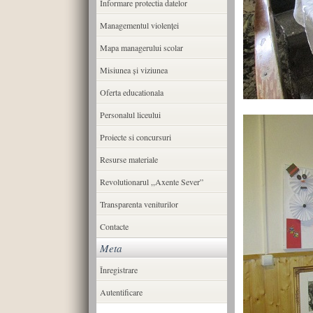
Informare protectia datelor
Managementul violenței
Mapa managerului scolar
Misiunea şi viziunea
Oferta educationala
Personalul liceului
Proiecte si concursuri
Resurse materiale
Revolutionarul ,,Axente Sever”
Transparenta veniturilor
Contacte
Meta
Înregistrare
Autentificare