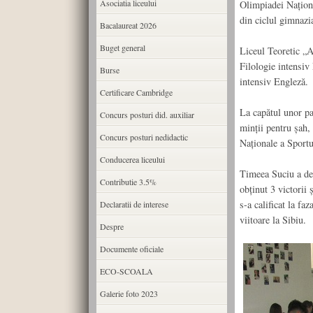
Asociatia liceului
Olimpiadei Naționa
din ciclul gimnazi
Bacalaureat 2026
Buget general
Liceul Teoretic „A
Filologie intensiv
Burse
intensiv Engleză.
Certificare Cambridge
La capătul unor par
Concurs posturi did. auxiliar
minții pentru șah, 
Concurs posturi nedidactic
Naționale a Sportu
Conducerea liceului
Timeea Suciu a dem
Contributie 3.5%
obținut 3 victorii 
s-a calificat la fa
Declaratii de interese
viitoare la Sibiu.
Despre
Documente oficiale
ECO-SCOALA
Galerie foto 2023