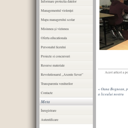
Informare protectia datelor
Managementul violenței
Mapa managerului scolar
Misiunea şi viziunea
Oferta educationala
Personalul liceului
Proiecte si concursuri
Resurse materiale
Acest articol a p
Revolutionarul ,,Axente Sever”
Transparenta veniturilor
«
Oana Bognean, pr
Contacte
a liceului nostru
Meta
Înregistrare
Autentificare