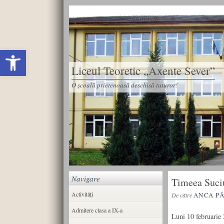
Deschide bara de unelte
Liceul Teoretic „Axente Sever”
O școală prietenoasă deschisă tuturor!
Navigare
Timeea Suciu
Activități
ANCA P
De către
Admitere clasa a IX-a
Luni 10 februarie 