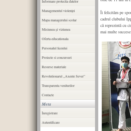
Informare protectia datelor
Managementul violenței
Îi felicităm pe spo
cadrul clubului Ip
Mapa managerului scolar
că reprezintă cu c
Misiunea şi viziunea
mai multe succese
Oferta educationala
Personalul liceului
Proiecte si concursuri
Resurse materiale
Revolutionarul ,,Axente Sever”
Transparenta veniturilor
Contacte
Meta
Înregistrare
Autentificare