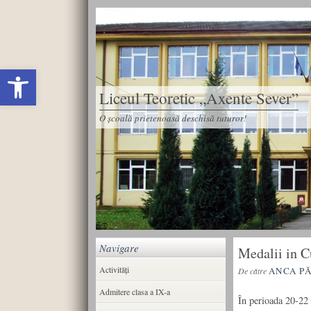
Deschide bara de unelte
Liceul Teoretic „Axente Sever”
O școală prietenoasă deschisă tuturor!
Navigare
Medalii in C
Activități
ANCA P
De către
Admitere clasa a IX-a
În perioada 20-22 