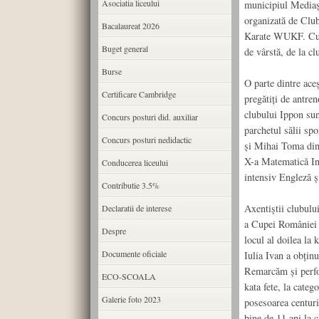
Asociatia liceului
municipiul Mediaș
organizată de Clu
Bacalaureat 2026
Karate WUKF. Cupa
Buget general
de vârstă, de la cl
Burse
O parte dintre ace
Certificare Cambridge
pregătiți de antre
clubului Ippon sun
Concurs posturi did. auxiliar
parchetul sălii sp
Concurs posturi nedidactic
și Mihai Toma din 
X-a Matematică In
Conducerea liceului
intensiv Engleză și
Contributie 3.5%
Axentiștii clubului
Declaratii de interese
a Cupei României 
Despre
locul al doilea la 
Documente oficiale
Iulia Ivan a obținu
Remarcăm și perfor
ECO-SCOALA
kata fete, la cate
Galerie foto 2023
posesoarea centuri
bine de 11 ani la 