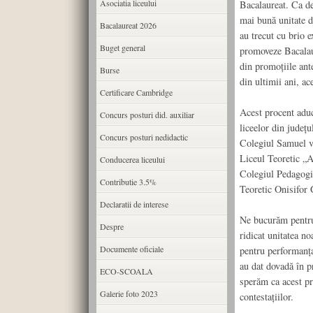
Asociatia liceului
Bacalaureat. Ca de
mai bună unitate d
Bacalaureat 2026
au trecut cu brio e
Buget general
promoveze Bacalaur
din promoțiile ant
Burse
din ultimii ani, ac
Certificare Cambridge
Acest procent aduc
Concurs posturi did. auxiliar
liceelor din județ
Concurs posturi nedidactic
Colegiul Samuel v
Liceul Teoretic „A
Conducerea liceului
Colegiul Pedagogi
Contributie 3.5%
Teoretic Onisifor 
Declaratii de interese
Ne bucurăm pentru 
Despre
ridicat unitatea no
Documente oficiale
pentru performanța
au dat dovadă în p
ECO-SCOALA
sperăm ca acest pr
Galerie foto 2023
contestațiilor.