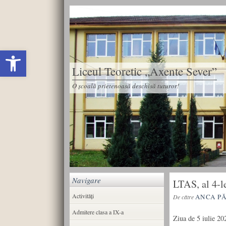
Deschide bara de unelte
Liceul Teoretic „Axente Sever”
O școală prietenoasă deschisă tuturor!
Navigare
LTAS, al 4-le
Activități
ANCA P
De către
Admitere clasa a IX-a
Ziua de 5 iulie 20