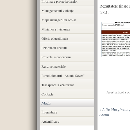
Informare protectia datelor
Rezultatele finale 
Managementul violenței
2021.
Mapa managerului scolar
Misiunea şi viziunea
Oferta educationala
Personalul liceului
Proiecte si concursuri
Resurse materiale
Revolutionarul ,,Axente Sever”
Transparenta veniturilor
Acest articol a p
Contacte
Meta
«
Iulia Marginean 
Înregistrare
Arena
Autentificare