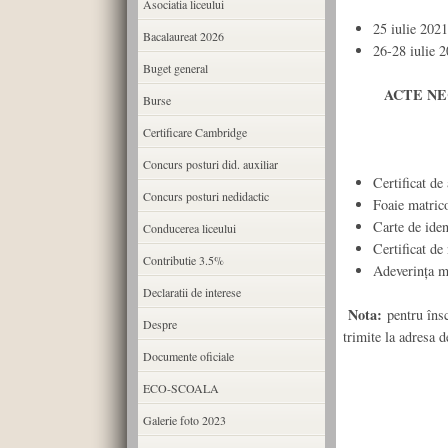
Asociatia liceului
25 iulie 2021
Bacalaureat 2026
26-28 iulie 2
Buget general
ACTE N
Burse
Certificare Cambridge
Concurs posturi did. auxiliar
Certificat de
Concurs posturi nedidactic
Foaie matrico
Carte de iden
Conducerea liceului
Certificat de
Contributie 3.5%
Adeverinţa m
Declaratii de interese
Nota:
pentru îns
Despre
trimite la adresa 
Documente oficiale
D
ECO-SCOALA
Galerie foto 2023
Pro