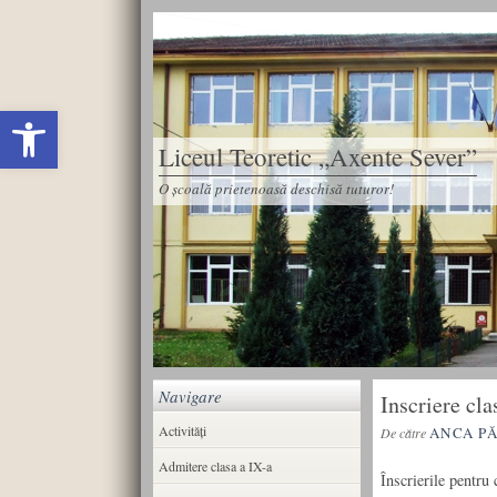
Deschide bara de unelte
Liceul Teoretic „Axente Sever”
O școală prietenoasă deschisă tuturor!
Navigare
Inscriere cla
Activități
ANCA P
De către
Admitere clasa a IX-a
Înscrierile pentru 