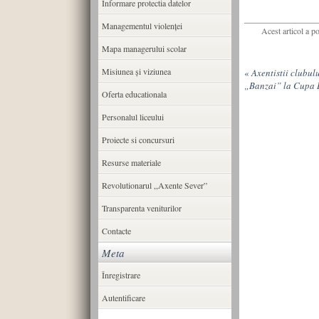
Informare protectia datelor
Managementul violenței
Acest articol a p
Mapa managerului scolar
Misiunea şi viziunea
«
Axentistii clubul
„Banzai” la Cupa 
Oferta educationala
Personalul liceului
Proiecte si concursuri
Resurse materiale
Revolutionarul ,,Axente Sever”
Transparenta veniturilor
Contacte
Meta
Înregistrare
Autentificare