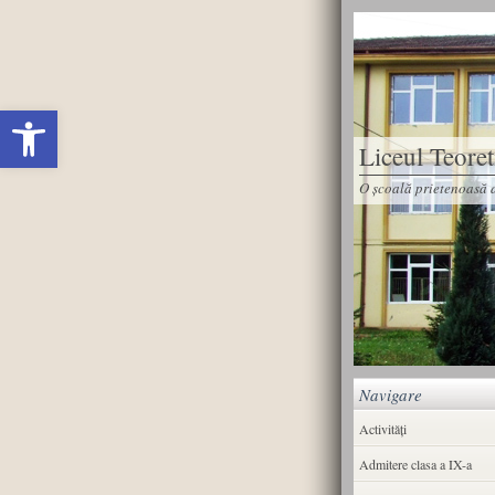
Deschide bara de unelte
Liceul Teore
O școală prietenoasă d
Navigare
Activități
Admitere clasa a IX-a