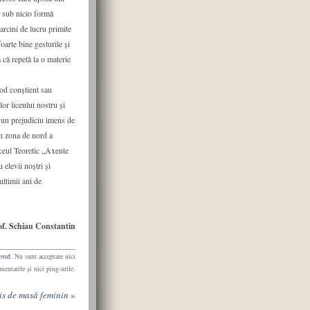
 sub nicio formă
arcini de lucru primite
oarte bine gesturile și
 că repetă la o materie
od conștient sau
or liceului nostru și
t un prejudiciu imens de
n zona de nord a
iceul Teoretic „Axente
elevii noștri și
ultimii ani de
of. Schiau Constantin
entă
. Nu sunt acceptate nici
mentarile şi nici ping-urile.
enis de masă feminin
»