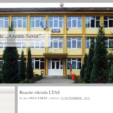
tic „Axente Sever”
eschisă tuturor!
Reactie oficiala LTAS
ANCA PĂRĂU
18 OCTOMBRIE, 2021
De către
|
Publicat: