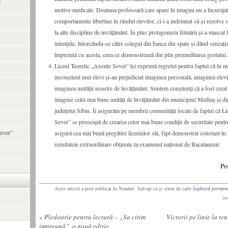
r
motive medicale. Doamna profesoară care apare în imagini nu a încurajat
comportamente libertine în rândul elevilor, ci i-a indemnat să-și rezolve s
la alte discipline de invățământ. În plus protagonista filmării și-a mascat f
intențiile, întorcându-se către colegul din banca din spate și dând senzația
împreună cu acesta, ceea ce demonstrează din plin premeditarea gestului.
Liceul Teoretic „Axente Sever” își exprimă regretul pentru faptul că în m
inconștient unii elevi și-au prejudiciat imaginea personală, imaginea elevil
imaginea unității noastre de învățământ. Suntem conștienți că a fost crea
imagine celei mai bune unități de învățământ din municipiul Mediaș și di
județului Sibiu. Îi asigurăm pe membrii comunității locale de faptul că L
Sever” se preocupă de crearea celor mai bune condiții de securitate pentru 
ever”
asigură cea mai bună pregătire liceenilor săi, fapt demonstrat constant în 
rezultatele extraordinare obținute la examenul național de Bacalaureat.
Pr
Acest articol a post publicat în
Noutati
. Salvaţi ca şi semn de carte
legătură perman
co
«
Pledoarie pentru lectură – „Sa citim
Victorii pe linie la t
impreună”, o nouă editie