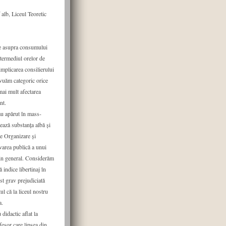
alb, Liceul Teoretic
re asupra consumului
ntermediul orelor de
implicarea consilierului
avuăm categoric orice
 mai mult afectarea
nt.
au apărut în mass-
ează substanța albă și
de Organizare și
varea publică a unui
i in general. Considerăm
 indice libertinaj în
st grav prejudiciată
l că la liceul nostru
a.
 didactic aflat la
fesor care lipsea din