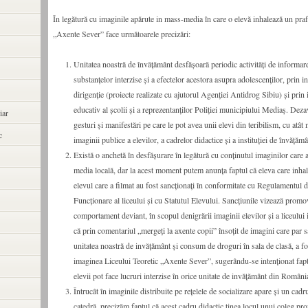
În legătură cu imaginile apărute in mass-media în care o elevă inhalează un praf 
„Axente Sever” face următoarele precizări:
Unitatea noastră de învățământ desfășoară periodic activități de informa
substanțelor interzise și a efectelor acestora asupra adolescenților, prin i
dirigenție (proiecte realizate cu ajutorul Agenției Antidrog Sibiu) și prin 
educativ al școlii și a reprezentanților Poliției municipiului Mediaș. Dez
iar
gesturi și manifestări pe care le pot avea unii elevi din teribilism, cu atât
c
imaginii publice a elevilor, a cadrelor didactice și a instituției de învățămâ
Există o anchetă în desfășurare în legătură cu conținutul imaginilor care 
media locală, dar la acest moment putem anunța faptul că eleva care inhal
elevul care a filmat au fost sancționați în conformitate cu Regulamentul 
Funcționare al liceului și cu Statutul Elevului. Sancțiunile vizează promo
comportament deviant, în scopul denigrării imaginii elevilor și a liceulu
că prin comentariul „mergeți la axente copii” însoțit de imagini care par să
unitatea noastră de invățământ și consum de droguri în sala de clasă, a fo
imaginea Liceului Teoretic „Axente Sever”, sugerându-se intenționat faptu
elevii pot face lucruri interzise în orice unitate de invățământ din Români
Întrucât în imaginile distribuite pe rețelele de socializare apare și un cadru
catedră, precizăm faptul că acest cadru didactic ținea locul unui coleg pro