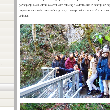
r
participanți. Ne bucurăm că acest team building s-a desfășurat în condiții de dep
respectarea normelor sanitare în vigoare, și ne exprimăm speranța că vor urma 
activități.
ever”