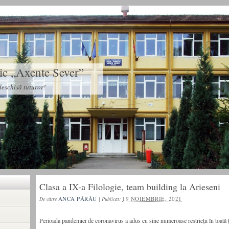
tic „Axente Sever”
eschisă tuturor!
Clasa a IX-a Filologie, team building la Arieseni
ANCA PĂRĂU
19 NOIEMBRIE, 2021
De către
|
Publicat:
Perioada pandemiei de coronavirus a adus cu sine numeroase restricții în toată țar