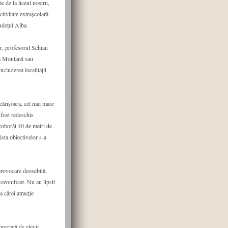
ie de la liceul nostru,
ctivitate extrașcolară
udețul Alba.
lor, profesorul Schiau
ia Montană sau
cluderea localității
Scărișoara, cel mai mare
 fost redeschis
 coborât 40 de metri de
ista obiectivelor s-a
 provocare deosebită,
ozonificat. Nu au lipsit
a cărei atracție
reciată de elevii