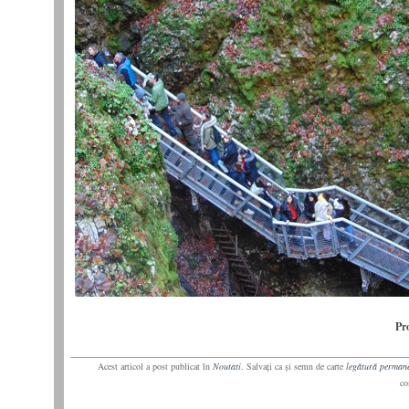
Pr
Acest articol a post publicat în
Noutati
. Salvaţi ca şi semn de carte
legătură perman
co