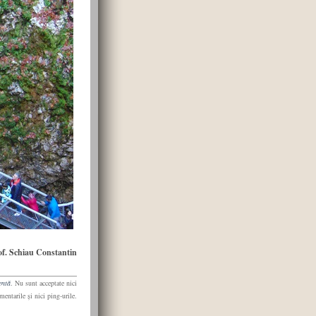
of. Schiau Constantin
entă
. Nu sunt acceptate nici
mentarile şi nici ping-urile.