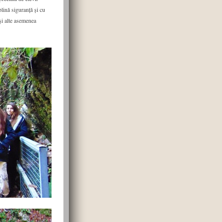
lină siguranță și cu
și alte asemenea