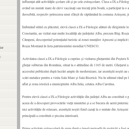
influențat atât activitățile școlare cât și pe cele extrașcolare. Clasa a IX-a Filolog
având un număr mare de elevi vaccinați sau trecuți prin boală, a participat la o a
deosebită, respectiv petrecerea unui sfârșit de săptămână în comuna Arieșeni, j
Îmbinând utilul cu plăcutul, elevii clasei a IX-a Filologie alături de dirigintele 
Constantin, au vizitat mai multe localități ale județului Alba, precum Blaj, Roș
Câmpeni, descoperind potențialul turistic al zonei munților Apuseni și implicit in
Roșia Montană în lista patrimoniului mondial UNESCO.
iar
c
Activitatea clasei a IX-a Filologie a cuprins și vizitarea ghețarului din Peștera 
ghețar subteran din România, situat la o altitudine de 1165 de metri. Ghețarul a
accesului publicului după lucrări ample de modernizare, iar axentiștii noștri au
scări metalice pentru a vizita Sala Mare și Sala Biserică. Nu în ultimul rând pe l
aflat și zona istorică a municipiului Alba Iulia, cetatea Alba Carolina.
Pentru elevii clasei a IX-a Filologie activitățile din județul Alba au constituit o
aceea de a descoperi provocările vieții muntelui și a se bucura de aerul puternic 
nici activitățile de relaxare, axentiștii noștri fiind cazați la o unitate din Arieșeni 
principală a constituit-o piscina interioară.
Prima activitate extrașcolară de grup după o lungă perioadă de restricții a fost ap