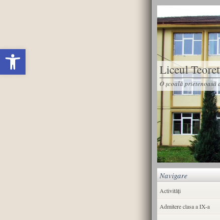
Deschide bara de unelte
Liceul Teore
O școală prietenoasă d
Navigare
Activități
Admitere clasa a IX-a