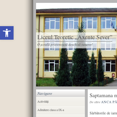
Deschide bara de unelte
Liceul Teoretic „Axente Sever”
O școală prietenoasă deschisă tuturor!
Navigare
Saptamana m
Activități
ANCA P
De către
Admitere clasa a IX-a
Sărbătorile de iar