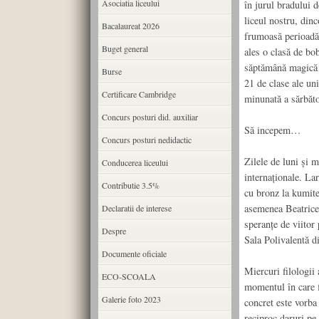
Asociatia liceului
în jurul bradului d
liceul nostru, dinc
Bacalaureat 2026
frumoasă perioadă 
Buget general
ales o clasă de bo
săptămână magică p
Burse
21 de clase ale uni
Certificare Cambridge
minunată a sărbăto
Concurs posturi did. auxiliar
Să incepem…
Concurs posturi nedidactic
Zilele de luni și m
Conducerea liceului
internaționale. La
Contributie 3.5%
cu bronz la kumit
asemenea Beatrice 
Declaratii de interese
speranțe de viitor
Despre
Sala Polivalentă 
Documente oficiale
Miercuri filologii 
ECO-SCOALA
momentul în care f
Galerie foto 2023
concret este vorba 
reciproc daruri pe 