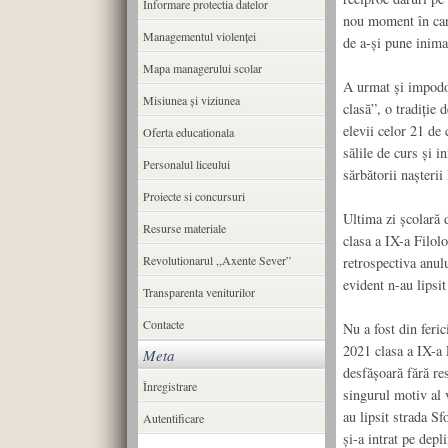
Informare protectia datelor
nou moment în care
Managementul violenței
de a-și pune inima 
Mapa managerului scolar
A urmat și impodo
Misiunea şi viziunea
clasă”, o tradiție 
elevii celor 21 de
Oferta educationala
sălile de curs și 
Personalul liceului
sărbătorii nașteri
Proiecte si concursuri
Ultima zi școlară
Resurse materiale
clasa a IX-a Filolo
Revolutionarul ,,Axente Sever”
retrospectiva anul
evident n-au lipsit
Transparenta veniturilor
Contacte
Nu a fost din fer
2021 clasa a IX-a F
Meta
desfășoară fără res
Înregistrare
singurul motiv al v
au lipsit strada Sf
Autentificare
și-a intrat pe dep