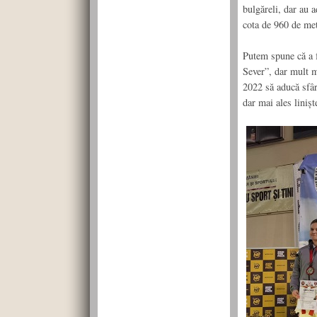
bulgăreli, dar au a
cota de 960 de met
Putem spune că a f
Sever”, dar mult m
2022 să aducă sfârș
dar mai ales linișt