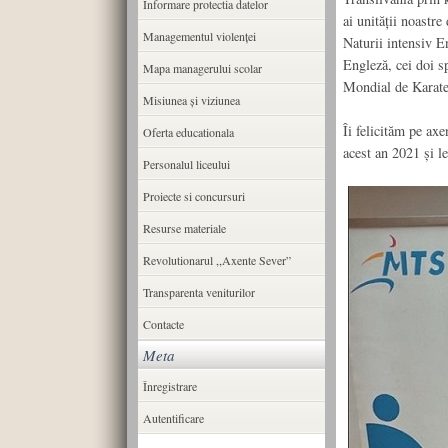
Informare protectia datelor
ai unității noastre
Managementul violenței
Naturii intensiv E
Engleză, cei doi s
Mapa managerului scolar
Mondial de Karate
Misiunea şi viziunea
Îi felicităm pe axe
Oferta educationala
acest an 2021 și l
Personalul liceului
Proiecte si concursuri
Resurse materiale
Revolutionarul ,,Axente Sever”
Transparenta veniturilor
Contacte
Meta
Înregistrare
Autentificare