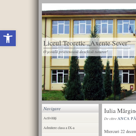
Deschide bara de unelte
Liceul Teoretic „Axente Sever”
O școală prietenoasă deschisă tuturor!
Navigare
Iulia Mărgin
Activități
ANCA P
De către
Admitere clasa a IX-a
Miercuri 22 decemb