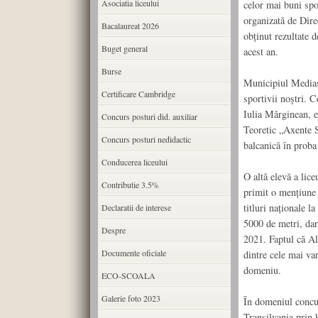
Asociatia liceului
celor mai buni spor
organizată de Direc
Bacalaureat 2026
obținut rezultate 
Buget general
acest an.
Burse
Municipiul Mediaș 
Certificare Cambridge
sportivii noștri. 
Iulia Mărginean, e
Concurs posturi did. auxiliar
Teoretic „Axente S
Concurs posturi nedidactic
balcanică în proba
Conducerea liceului
O altă elevă a lic
Contributie 3.5%
primit o mențiune 
titluri naționale l
Declaratii de interese
5000 de metri, dar
Despre
2021. Faptul că Al
Documente oficiale
dintre cele mai var
domeniu.
ECO-SCOALA
Galerie foto 2023
În domeniul concur
Transilvania prin k