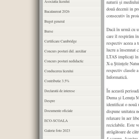
Asociatia liceului
naturii și mediulu
două decenii in pr
Bacalaureat 2026
consecutiv în proie
Buget general
Dacă în urmă cu un
Burse
care îl respirăm î
Certificare Cambridge
respectiv aceea a t
lucru a însemnat cr
Concurs posturi did. auxiliar
LTAS implicați în 
Concurs posturi nedidactic
X-a Științele Natu
respectiv clasele 
Conducerea liceului
Informatică.
Contributie 3.5%
În această perioad
Declaratii de interese
Duma și Lenuța Mol
Despre
identificat o nouă 
Documente oficiale
dispune unitatea n
relaxare în aer lib
ECO-SCOALA
reciclabile. Este v
Galerie foto 2023
atrăgătoare de cătr
4 scaune. Acestea a