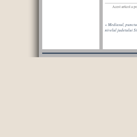
Acest articol a p
«
Mediasul, punctul
nivelul judetului S