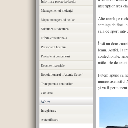
Informare protectia datelor
inscripționarea cla
Managementul violenței
Alte anvelope recic
Mapa managerului scolar
semințe de flori, c
Misiunea şi viziunea
sala de sport într-u
Oferta educationala
Însă nu doar cauciu
Personalul liceului
lemn. Astfel, la i
confecționate, amen
Proiecte si concursuri
măiestrie de axenti
Resurse materiale
Revolutionarul ,,Axente Sever”
Putem spune că lic
numeroase activităț
Transparenta veniturilor
și va fi permanent
Contacte
Meta
Înregistrare
Autentificare