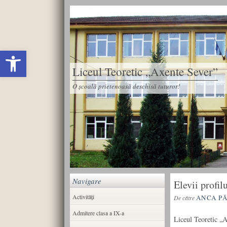
Deschide bara de unelte
Liceul Teoretic „Axente Sever”
O școală prietenoasă deschisă tuturor!
Navigare
Elevii profil
Activități
ANCA P
De către
Admitere clasa a IX-a
Liceul Teoretic „A