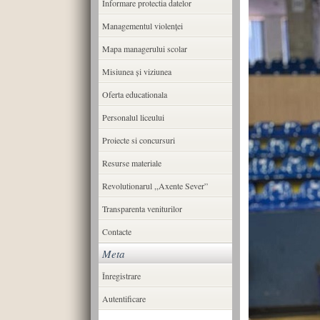
Informare protectia datelor
Managementul violenței
Mapa managerului scolar
Misiunea şi viziunea
Oferta educationala
Personalul liceului
Proiecte si concursuri
Resurse materiale
Revolutionarul ,,Axente Sever”
Transparenta veniturilor
Contacte
Meta
Înregistrare
Autentificare