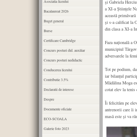
Asociatia liceului
și Gabriela Herciu
a XI-a Științele Na
Bacalaureat 2026
această primăvară
Buget general
și s-a calificat l
din clasa a XI-a In
Burse
Certificare Cambridge
Faza națională a O
municipiul Târgov
Concurs posturi did. auxiliar
adversarele la femi
Concurs posturi nedidactic
Tot pe podium, dar 
Conducerea liceului
iar bilanțul partic
Contributie 3.5%
Mădălina Moga este
cotat elev la tenis
Declaratii de interese
Despre
Îi felicităm pe ele
Documente oficiale
antrenorii care îi
masă este și va ră
ECO-SCOALA
Galerie foto 2023