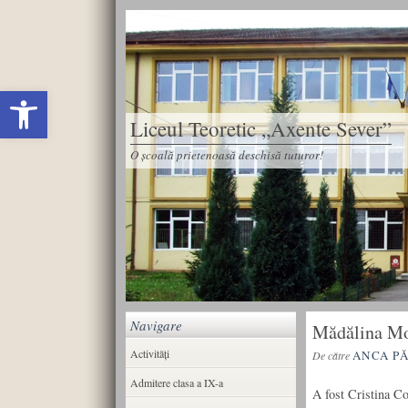
Deschide bara de unelte
Liceul Teoretic „Axente Sever”
O școală prietenoasă deschisă tuturor!
Navigare
Mădălina Mog
Activități
ANCA P
De către
Admitere clasa a IX-a
A fost Cristina C