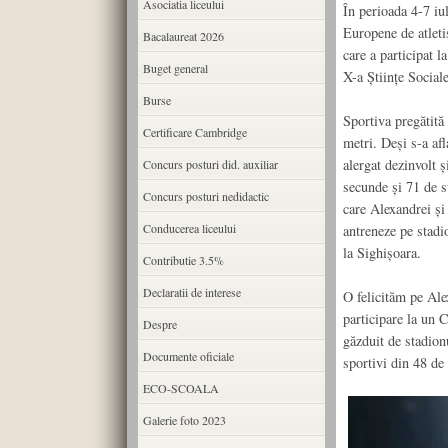
Asociatia liceului
În perioada 4-7 iu
Europene de atleti
Bacalaureat 2026
care a participat 
Buget general
X-a Științe Social
Burse
Sportiva pregătită 
Certificare Cambridge
metri. Deși s-a afl
alergat dezinvolt ș
Concurs posturi did. auxiliar
secunde și 71 de s
Concurs posturi nedidactic
care Alexandrei și
Conducerea liceului
antreneze pe stadi
la Sighișoara.
Contributie 3.5%
Declaratii de interese
O felicităm pe Ale
participare la un 
Despre
găzduit de stadion
Documente oficiale
sportivi din 48 de 
ECO-SCOALA
Galerie foto 2023