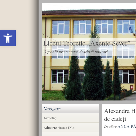
Deschide bara de unelte
Liceul Teoretic „Axente Sever”
O școală prietenoasă deschisă tuturor!
Navigare
Alexandra Hu
de cadeți
Activități
ANCA P
De către
Admitere clasa a IX-a