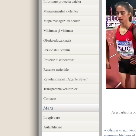
Informare protectia datelor
Managementul violenței
Mapa managerului scolar
Misiunea şi viziunea
Oferta educationala
Personalul liceului
Proiecte si concursuri
Resurse materiale
Revolutionarul ,,Axente Sever”
Transparenta veniturilor
Contacte
Meta
Acest articol a p
Înregistrare
Autentificare
«
Ultima oră…proc
promovabilitate al 