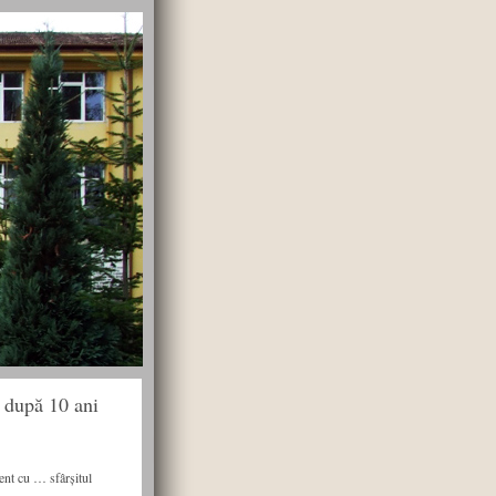
 după 10 ani
ent cu … sfârșitul