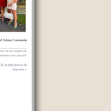
of. Schiau Constantin
entă
. Nu sunt acceptate nici
mentarile şi nici ping-urile.
 D, in plin proces de
renovare
»