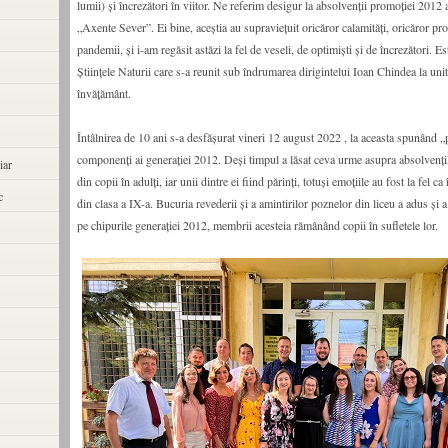
lumii) și încrezători în viitor. Ne referim desigur la absolvenții promoției 2012 
„Axente Sever”. Ei bine, aceștia au supraviețuit oricăror calamități, oricăror pr
pandemii, și i-am regăsit astăzi la fel de veseli, de optimiști și de încrezători. E
Științele Naturii care s-a reunit sub îndrumarea dirigintelui Ioan Chindea la uni
învățământ.
Întâlnirea de 10 ani s-a desfășurat vineri 12 august 2022 , la aceasta spunând „
componenți ai generației 2012. Deși timpul a lăsat ceva urme asupra absolvenți
iar
din copii în adulți, iar unii dintre ei fiind părinți, totuși emoțiile au fost la fel ca
c
din clasa a IX-a. Bucuria revederii și a amintirilor poznelor din liceu a adus și a
pe chipurile generației 2012, membrii acesteia rămânând copii în sufletele lor.