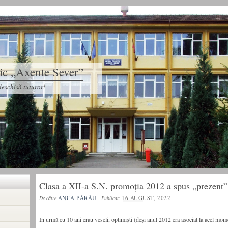
tic „Axente Sever”
eschisă tuturor!
Clasa a XII-a S.N. promoția 2012 a spus „prezent”
ANCA PĂRĂU
16 AUGUST, 2022
De către
|
Publicat:
În urmă cu 10 ani erau veseli, optimiști (deși anul 2012 era asociat la acel mom