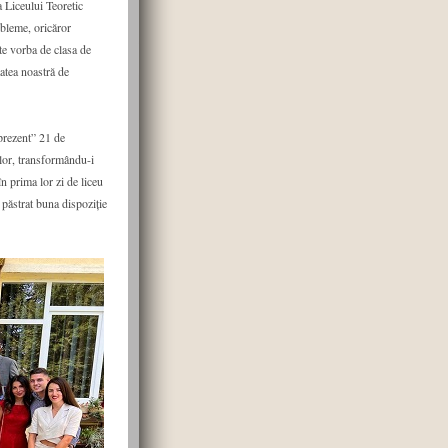
a Liceului Teoretic
obleme, oricăror
ste vorba de clasa de
tatea noastră de
prezent” 21 de
lor, transformându-i
 în prima lor zi de liceu
 păstrat buna dispoziție