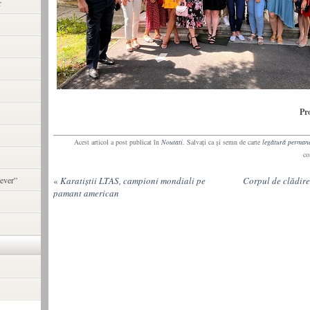
r
Pr
Acest articol a post publicat în
Noutati
. Salvaţi ca şi semn de carte
legătură perman
co
ever”
«
Karatiștii LTAS, campioni mondiali pe
Corpul de clădire
pamant american