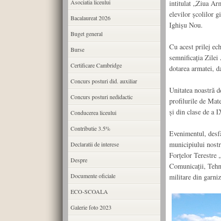
Asociatia liceului
intitulat „Ziua Ar
elevilor școlilor g
Bacalaureat 2026
Ighișu Nou.
Buget general
Cu acest prilej ech
Burse
semnificația Zilei
Certificare Cambridge
dotarea armatei, da
Concurs posturi did. auxiliar
Unitatea noastră de
Concurs posturi nedidactic
profilurile de Mat
și din clase de a I
Conducerea liceului
Contributie 3.5%
Evenimentul, desfă
municipiului nostr
Declaratii de interese
Forțelor Terestre 
Despre
Comunicații, Tehno
Documente oficiale
militare din garni
ECO-SCOALA
Galerie foto 2023