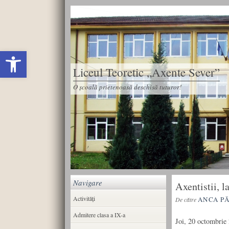
Deschide bara de unelte
Liceul Teoretic „Axente Sever”
O școală prietenoasă deschisă tuturor!
Navigare
Axentistii, 
Activități
ANCA P
De către
Admitere clasa a IX-a
Joi, 20 octombrie