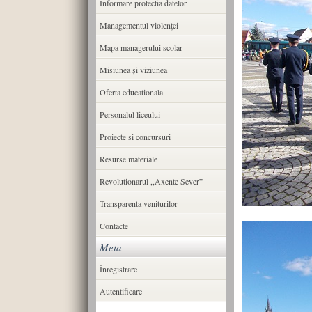
Informare protectia datelor
Managementul violenței
Mapa managerului scolar
Misiunea şi viziunea
Oferta educationala
Personalul liceului
Proiecte si concursuri
Resurse materiale
Revolutionarul ,,Axente Sever”
Transparenta veniturilor
Contacte
Meta
Înregistrare
Autentificare