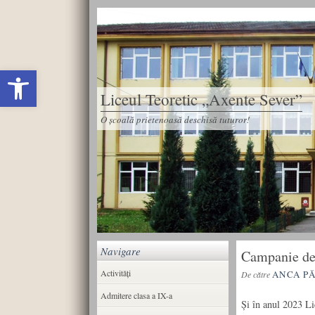
Deschide bara de unelte
Liceul Teoretic „Axente Sever”
O școală prietenoasă deschisă tuturor!
Navigare
Campanie de 
Activități
ANCA P
De către
Admitere clasa a IX-a
Și în anul 2023 Li