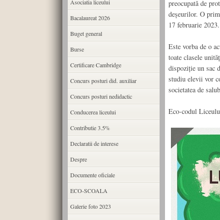
Asociatia liceului
preocupată de prot
deșeurilor. O prim
Bacalaureat 2026
17 februarie 2023.
Buget general
Este vorba de o acț
Burse
toate clasele unită
Certificare Cambridge
dispoziție un sac d
studiu elevii vor c
Concurs posturi did. auxiliar
societatea de salu
Concurs posturi nedidactic
Eco-codul Liceului
Conducerea liceului
Contributie 3.5%
Declaratii de interese
Despre
Documente oficiale
ECO-SCOALA
Galerie foto 2023