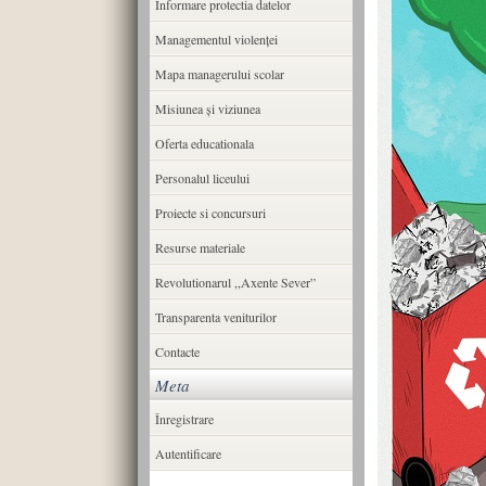
Informare protectia datelor
Managementul violenței
Mapa managerului scolar
Misiunea şi viziunea
Oferta educationala
Personalul liceului
Proiecte si concursuri
Resurse materiale
Revolutionarul ,,Axente Sever”
Transparenta veniturilor
Contacte
Meta
Înregistrare
Autentificare