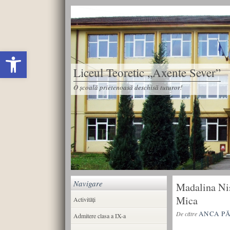
Deschide bara de unelte
Liceul Teoretic „Axente Sever”
O școală prietenoasă deschisă tuturor!
Navigare
Madalina Nis
Mica
Activități
ANCA P
De către
Admitere clasa a IX-a