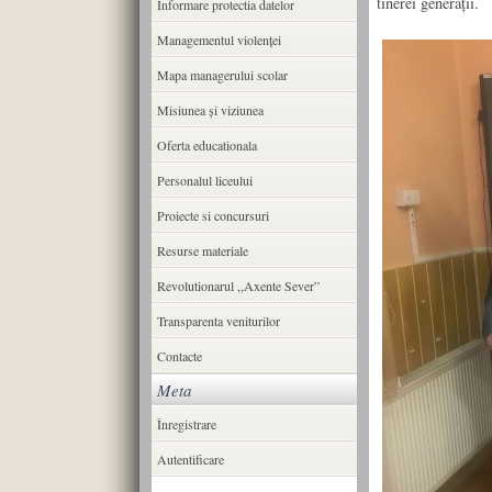
tinerei generații.
Informare protectia datelor
Managementul violenței
Mapa managerului scolar
Misiunea şi viziunea
Oferta educationala
Personalul liceului
Proiecte si concursuri
Resurse materiale
Revolutionarul ,,Axente Sever”
Transparenta veniturilor
Contacte
Meta
Înregistrare
Autentificare