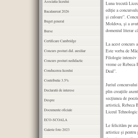
Asociatia liceului
Luna trecută Lice
ediție a concursulu
Bacalaureat 2026
și culoare”. Concu
Buget general
Moldova, și a avut
domeniul literar cât
Burse
Certificare Cambridge
La acest concurs au
Este vorba de Măd
Concurs posturi did. auxiliar
Filologie intensiv 
Concurs posturi nedidactic
vreme ce Rebeca Br
Conducerea liceului
Deal”.
Contributie 3.5%
Juriul concursului
Declaratii de interese
plin creațiile axen
secțiunea de poezi
Despre
artistică, Rebeca B
Documente oficiale
Liceul Tehnologic
ECO-SCOALA
Le felicităm pe axe
Galerie foto 2023
artistice și pentr