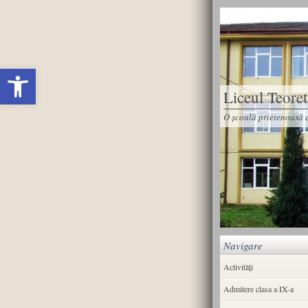
Deschide bara de unelte
Liceul Teore
O școală prietenoasă d
Navigare
Activități
Admitere clasa a IX-a