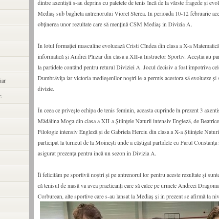
dintre axentiști s-au deprins cu paletele de tenis încă de la vârste fragede și e
Mediaș sub bagheta antrenorului Viorel Sterea. În perioada 10-12 februarie aceș
obținerea unor rezultate care să mențină CSM Mediaș in Divizia A.
În lotul formației masculine evoluează Cristi Cîndea din clasa a X-a Matematică
informatică și Andrei Pînzar din clasa a XII-a Instructor Sportiv. Aceștia au pa
la partidele contând pentru returul Diviziei A. Jocul decisiv a fost împotriva ce
Dumbrăvița iar victoria medieșenilor noștri le-a permis acestora să evolueze și 
iar
divizie.
c
În ceea ce privește echipa de tenis feminin, aceasta cuprinde în prezent 3 axenti
Mădălina Moga din clasa a XII-a Științele Naturii intensiv Engleză, de Beatrice
Filologie intensiv Engleză și de Gabriela Herciu din clasa a X-a Științele Natur
participat la turneul de la Moinești unde a câștigat partidele cu Farul Constanța 
asigurat prezența pentru incă un sezon in Divizia A.
Îi felicităm pe sportivii noștri și pe antrenorul lor pentru aceste rezultate și su
că tenisul de masă va avea practicanți care să calce pe urmele Andreei Dragoman
Corburean, alte sportive care s-au lansat la Mediaș și in prezent se afirmă la niv