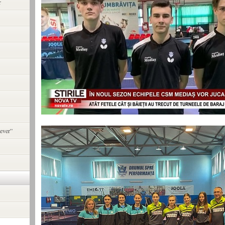
r
ever”