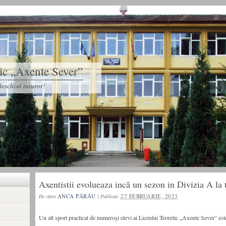
tic „Axente Sever”
eschisă tuturor!
Axentistii evolueaza incă un sezon in Divizia A la 
ANCA PĂRĂU
27 FEBRUARIE, 2023
De către
|
Publicat:
Un alt sport practicat de numeroși elevi ai Liceului Teoretic „Axente Sever” est