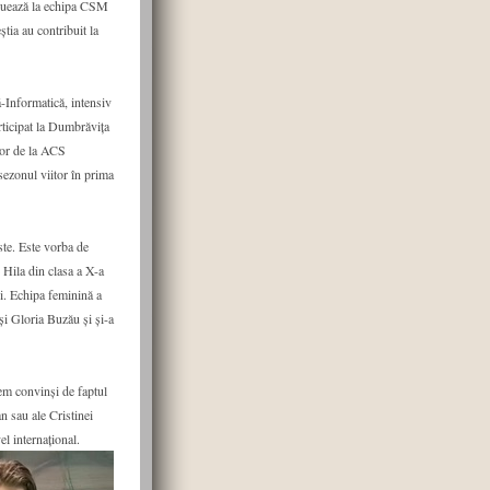
voluează la echipa CSM
tia au contribuit la
-Informatică, intensiv
rticipat la Dumbrăvița
lor de la ACS
sezonul viitor în prima
ste. Este vorba de
 Hila din clasa a X-a
ii. Echipa feminină a
și Gloria Buzău și și-a
ntem convinși de faptul
 sau ale Cristinei
el internațional.