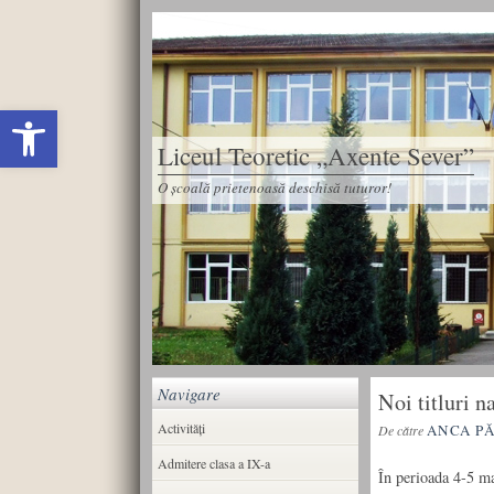
Deschide bara de unelte
Liceul Teoretic „Axente Sever”
O școală prietenoasă deschisă tuturor!
Navigare
Noi titluri 
Activități
ANCA P
De către
Admitere clasa a IX-a
În perioada 4-5 m