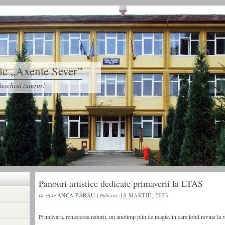
tic „Axente Sever”
eschisă tuturor!
Panouri artistice dedicate primaverii la LTAS
ANCA PĂRĂU
10 MARTIE, 2023
De către
|
Publicat:
Primăvara, renașterea naturii, un anotimp plin de magie, în care totul revine la vi