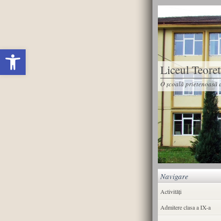
Deschide bara de unelte
Liceul Teore
O școală prietenoasă d
Navigare
Activități
Admitere clasa a IX-a