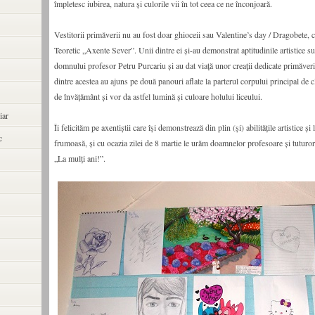
împletesc iubirea, natura și culorile vii în tot ceea ce ne înconjoară.
Vestitorii primăverii nu au fost doar ghioceii sau Valentine’s day / Dragobete, ci
Teoretic „Axente Sever”. Unii dintre ei și-au demonstrat aptitudinile artistice 
domnului profesor Petru Purcariu și au dat viață unor creații dedicate primăveri
dintre acestea au ajuns pe două panouri aflate la parterul corpului principal de cl
de învățământ și vor da astfel lumină și culoare holului liceului.
iar
Îi felicităm pe axentiștii care își demonstrează din plin (și) abilitățile artistice ș
c
frumoasă, și cu ocazia zilei de 8 martie le urăm doamnelor profesoare și tutur
„La mulţi ani!”.