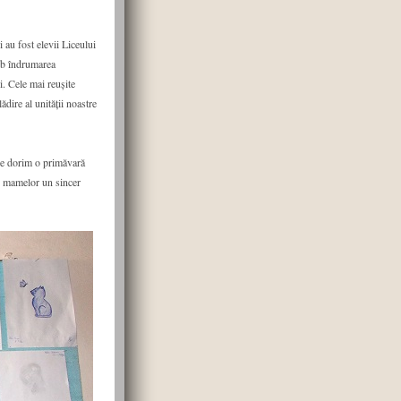
 au fost elevii Liceului
sub îndrumarea
i. Cele mai reușite
ădire al unității noastre
i le dorim o primăvară
or mamelor un sincer