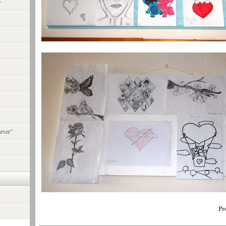
r
ever”
Pr