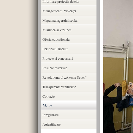
Informare protectia datelor
Managementul violenței
Mapa managerului scolar
Misiunea şi viziunea
Oferta educationala
Personalul liceului
Proiecte si concursuri
Resurse materiale
Revolutionarul ,,Axente Sever”
Transparenta veniturilor
Contacte
Meta
Înregistrare
Autentificare