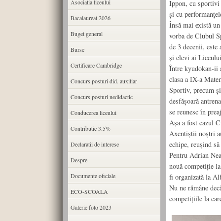
Asociatia liceului
Ippon, cu sportiv
și cu performanțele
Bacalaureat 2026
Însă mai există un 
Buget general
vorba de Clubul S
de 3 decenii, este 
Burse
și elevi ai Liceul
Certificare Cambridge
Între kyudokan-ii
clasa a IX-a Matem
Concurs posturi did. auxiliar
Sportiv, precum și
Concurs posturi nedidactic
desfășoară antrena
se reunesc în prea
Conducerea liceului
Așa a fost cazul C
Contributie 3.5%
Axentiștii noștri a
echipe, reușind să
Declaratii de interese
Pentru Adrian Nea
Despre
nouă competiție la
Documente oficiale
fi organizată la A
Nu ne rămâne decât
ECO-SCOALA
competițiile la car
Galerie foto 2023