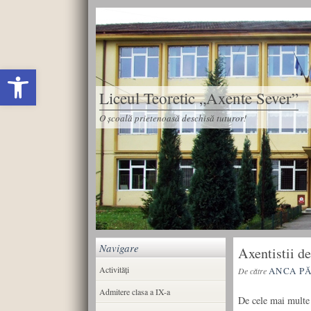
Deschide bara de unelte
Liceul Teoretic „Axente Sever”
O școală prietenoasă deschisă tuturor!
Navigare
Axentistii d
Activități
ANCA P
De către
Admitere clasa a IX-a
De cele mai multe 