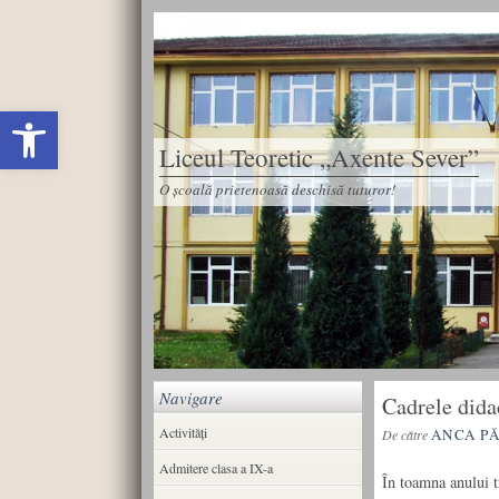
Deschide bara de unelte
Liceul Teoretic „Axente Sever”
O școală prietenoasă deschisă tuturor!
Navigare
Cadrele dida
Activități
ANCA P
De către
Admitere clasa a IX-a
În toamna anului t