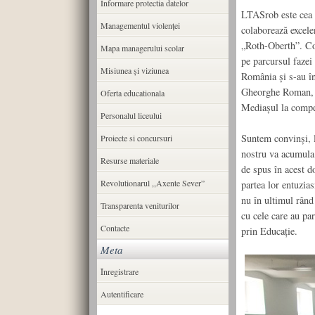
Informare protectia datelor
LTASrob este cea 
Managementul violenței
colaborează excele
„Roth-Oberth”. Com
Mapa managerului scolar
pe parcursul fazei
Misiunea şi viziunea
România și s-au în
Gheorghe Roman, ca
Oferta educationala
Mediașul la compet
Personalul liceului
Suntem convinși, l
Proiecte si concursuri
nostru va acumula 
Resurse materiale
de spus în acest do
Revolutionarul ,,Axente Sever”
partea lor entuzias
nu în ultimul rând
Transparenta veniturilor
cu cele care au pa
Contacte
prin Educație.
Meta
Înregistrare
Autentificare