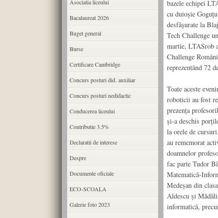
Asociatia liceului
bazele echipei LTA
cu duioșie Goguțu,
Bacalaureat 2026
desfășurate la Bla
Buget general
Tech Challenge und
martie, LTASrob a 
Burse
Challenge România,
Certificare Cambridge
reprezentând 72 de
Concurs posturi did. auxiliar
Toate aceste eveni
Concurs posturi nedidactic
roboticii au fost 
prezența profesori
Conducerea liceului
și-a deschis porțil
Contributie 3.5%
la orele de cursur
au rememorat activ
Declaratii de interese
doamnelor profeso
Despre
fac parte Tudor Bî
Documente oficiale
Matematică-Inform
Medeșan din clasa 
ECO-SCOALA
Aldescu și Mădăli
Galerie foto 2023
informatică, precu