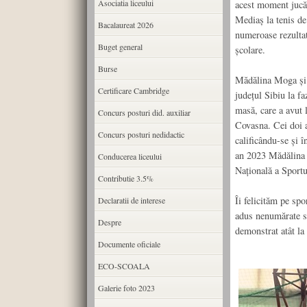
Asociatia liceului
acest moment jucă
Mediaș la tenis de
Bacalaureat 2026
numeroase rezultate
Buget general
școlare.
Burse
Mădălina Moga și A
Certificare Cambridge
județul Sibiu la f
masă, care a avut 
Concurs posturi did. auxiliar
Covasna. Cei doi a
Concurs posturi nedidactic
calificându-se și 
an 2023 Mădălina M
Conducerea liceului
Națională a Sportu
Contributie 3.5%
Îi felicităm pe spo
Declaratii de interese
adus nenumărate sa
Despre
demonstrat atât la 
Documente oficiale
ECO-SCOALA
Galerie foto 2023