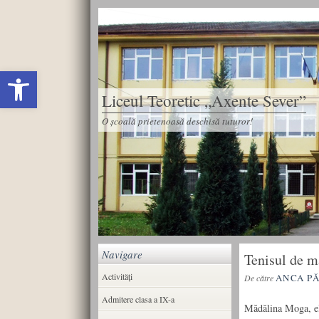
Deschide bara de unelte
Liceul Teoretic „Axente Sever”
O școală prietenoasă deschisă tuturor!
Navigare
Tenisul de m
Activități
ANCA P
De către
Admitere clasa a IX-a
Mădălina Moga, ele